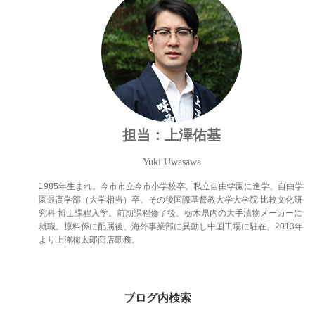
担当：上澤佑基
Yuki Uwasawa
1985年生まれ。今市市立今市小学校卒。私立自由学園に進学、自由学
園最高学部（大学相当）卒。その後国際基督教大学大学院 比較文化研
究科 博士課程入学。前期課程修了後、栃木県内の大手漬物メーカーに
就職。原料係に配属後、海外事業部に異動し中国工場に駐在。2013年
より上澤梅太郎商店勤務。
ブログ内検索