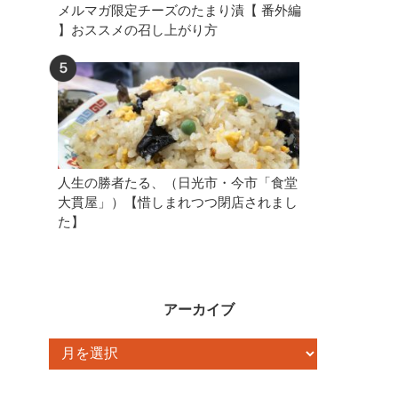
メルマガ限定チーズのたまり漬【 番外編
】おススメの召し上がり方
人生の勝者たる、（日光市・今市「食堂
大貫屋」）【惜しまれつつ閉店されまし
た】
アーカイブ
ア
ー