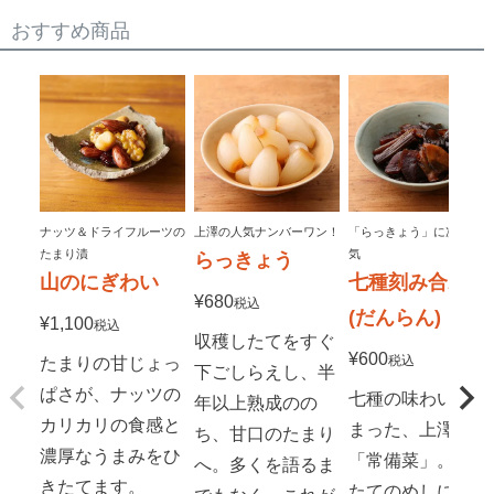
おすすめ商品
ナッツ＆ドライフルーツの
上澤の人気ナンバーワン！
「らっきょう」に次いで人
たまり漬
気
らっきょう
山のにぎわい
七種刻み合わせ
¥
680
税込
(だんらん)
¥
1,100
税込
収穫したてをすぐ
¥
600
税込
たまりの甘じょっ
下ごしらえし、半
ぱさが、ナッツの
七種の味わいが詰
年以上熟成のの
カリカリの食感と
まった、上澤の
ち、甘口のたまり
濃厚なうまみをひ
「常備菜」。炊き
へ。多くを語るま
きたてます。
たてのめしに、お