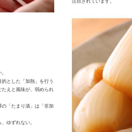
注目されています。
、
か。
目的とした「加熱」を行う
ごたえと風味が、弱められ
澤の「たまり漬」は「非加
ら、ゆずれない。