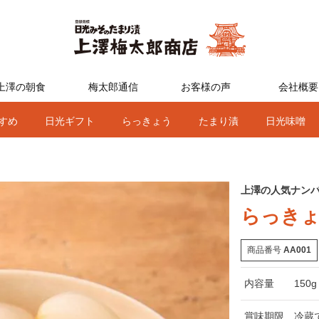
上澤の朝食
梅太郎通信
お客様の声
会社概要
すめ
日光ギフト
らっきょう
たまり漬
日光味噌
う
上澤の人気ナン
らっき
商品番号
AA001
内容量
150g
賞味期限
冷蔵