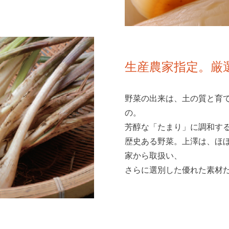
生産農家指定。厳
野菜の出来は、土の質と育
の。
芳醇な「たまり」に調和す
歴史ある野菜。上澤は、ほ
家から取扱い、
さらに選別した優れた素材