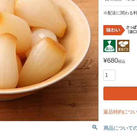
※配送に関わる
¥
680
税込
返品特約につ
商品について