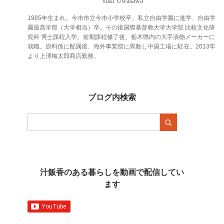
Yuki Uwasawa
1985年生まれ。今市市立今市小学校卒。私立自由学園に進学、自由学
園最高学部（大学相当）卒。その後国際基督教大学大学院 比較文化研
究科 博士課程入学。前期課程修了後、栃木県内の大手漬物メーカーに
就職。原料係に配属後、海外事業部に異動し中国工場に駐在。2013年
より上澤梅太郎商店勤務。
ブログ内検索
汁飯香のある暮らしを動画で配信してい
ます