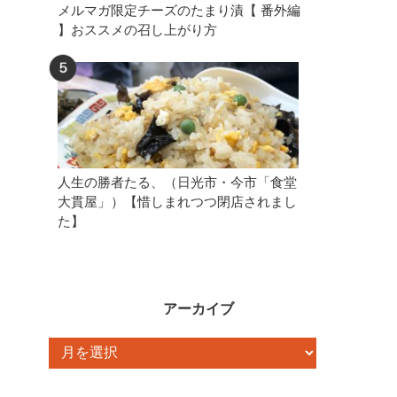
メルマガ限定チーズのたまり漬【 番外編
】おススメの召し上がり方
人生の勝者たる、（日光市・今市「食堂
大貫屋」）【惜しまれつつ閉店されまし
た】
アーカイブ
ア
ー