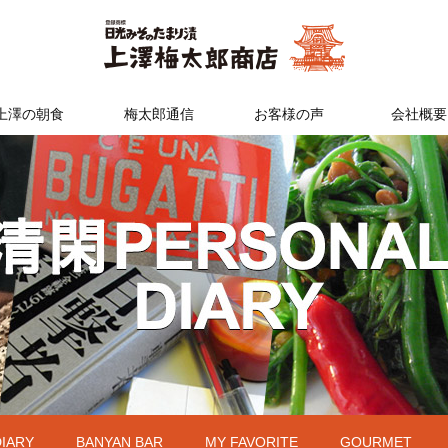
上澤の朝食
梅太郎通信
お客様の声
会社概要
DIARY
BANYAN BAR
MY FAVORITE
GOURMET