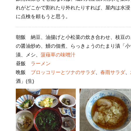
れがどこかで割れたり外れたりすれば、屋内は水浸
に点検を頼もうと思う。
朝飯 納豆、油揚げと小松菜の炊き合わせ、枝豆の
の醤油炒め、鰻の佃煮、らっきょうのたまり漬「小
漬、メシ、
菠薐草の味噌汁
昼飯
ラーメン
晩飯
ブロッコリーとツナのサラダ
、
春雨サラダ
、
酒」(生)