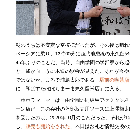
朝のうちは不安定な空模様だったが、その後は晴れた
ペーシアに乗り、12時00分に西武池袋線の東久留
45年ぶりのことだ。当時、自由学園の学部寮から
と、遙か向こうに木造の駅舎が見えた。それが今や
ではないか。まるで浦島太郎である。
駅前の喫茶店
に「和ぱすたぽぽらまーま東久留米店」に入る。
「ポポラマーマ」は自由学園の同級生アケミツシ君
ーン店だ。この会社の外部販売用ソースに上澤梅太
を受けたのは、2020年10月のことだった。それが
し、
販売も開始をされた
。本日はお礼と情報交換の