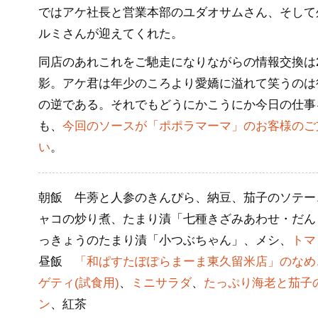
ではアケ社長と営業本部のユダオサムさん、そして
ルミさんが迎えてくれた。
同店のあれこれをご馳走になりながらの情報交換は
影。アケ君は年少のころより愛嬌に溢れて笑うのは
の逆である。それでもどうにかこうにか今日の仕事
も、
今回のソースが「ポポラマーマ」のお客様のご
い
。
朝飯 牛蒡と人参のきんぴら、納豆、茄子のソテー
ャコの炒り煮、たまり漬「七種きざみあわせ・だん
っきょうのたまり漬「小つぶちゃん」、メシ、
トマ
昼飯
「和ぱすたぽぽらまーま東久留米店」のなめ
ゲティ(試食用)
、
ミニサラダ
、
たっぷり海老と茄子
ン
、紅茶