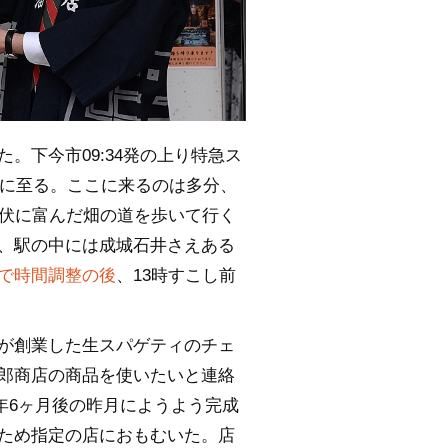
。下今市09:34発の上り特急ス
米に至る。ここに来るのは多分、
起伏に富んだ畑の道を歩いて行く
、駅の中には成城石井さえある
で時間調整の後
、13時すこし前
が創業した生スパゲティのチェ
郎商店の商品を使いたいと連絡
1年6ヶ月後の昨月にようよう完成
ため指定の店におもむいた。店