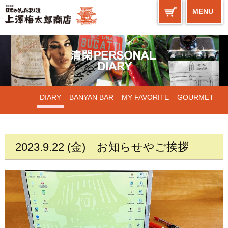
MENU
DIARY
BANYAN BAR
MY FAVORITE
GOURMET
WORKS
2023.9.22 (金)
お知らせやご挨拶