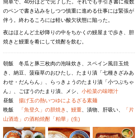
簡単で、40分ほどで完了した。それでも手引き書に複数
のペンで書き込みをしつつ慎重に進める仕事には緊張が
伴う。終わるころには軽い酸欠状態に陥った。
夜はほとんど土砂降りの中をちかくの鰻屋まで歩き、胆
焼きと鰻重を肴にして焼酎を飲む。
朝飯 冬瓜と豚三枚肉の泡味炊き、スペイン風目玉焼
き、納豆、菠薐草のおひたし、たまり漬「七種きざみあ
わせ・だんらん」、らっきょうのたまり漬「小つぶちゃ
ん」、ごぼうのたまり漬、メシ、
小松菜の味噌汁
昼飯
揚げ玉の熱いつゆによるざる素麺
晩飯
「魚登久」の胆焼き
、
鰻重
、漬物、肝吸い、
「片
山酒造」の酒粕焼酎「粕華」(生)