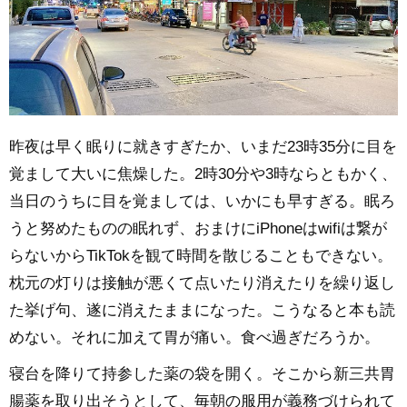
昨夜は早く眠りに就きすぎたか、いまだ23時35分に目を
覚まして大いに焦燥した。2時30分や3時ならともかく、
当日のうちに目を覚ましては、いかにも早すぎる。眠ろ
うと努めたものの眠れず、おまけにiPhoneはwifiは繋が
らないからTikTokを観て時間を散じることもできない。
枕元の灯りは接触が悪くて点いたり消えたりを繰り返し
た挙げ句、遂に消えたままになった。こうなると本も読
めない。それに加えて胃が痛い。食べ過ぎだろうか。
寝台を降りて持参した薬の袋を開く。そこから新三共胃
腸薬を取り出そうとして、毎朝の服用が義務づけられて