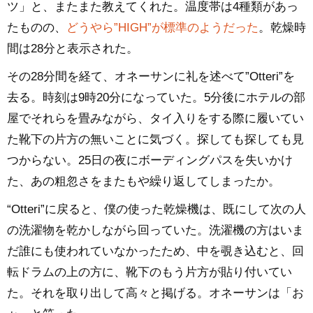
ツ」と、またまた教えてくれた。温度帯は4種類があっ
たものの、
どうやら”HIGH”が標準のようだった
。乾燥時
間は28分と表示された。
その28分間を経て、オネーサンに礼を述べて”Otteri”を
去る。時刻は9時20分になっていた。5分後にホテルの部
屋でそれらを畳みながら、タイ入りをする際に履いてい
た靴下の片方の無いことに気づく。探しても探しても見
つからない。25日の夜にボーディングパスを失いかけ
た、あの粗忽さをまたもや繰り返してしまったか。
“Otteri”に戻ると、僕の使った乾燥機は、既にして次の人
の洗濯物を乾かしながら回っていた。洗濯機の方はいま
だ誰にも使われていなかったため、中を覗き込むと、回
転ドラムの上の方に、靴下のもう片方が貼り付いてい
た。それを取り出して高々と掲げる。オネーサンは「お