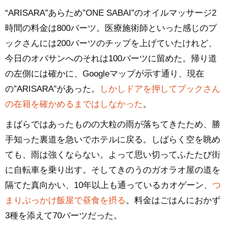
“ARISARA”あらため”ONE SABAI”のオイルマッサージ2
時間の料金は800バーツ。医療施術師といった感じのプ
ックさんには200バーツのチップを上げていたけれど、
今日のオバサンへのそれは100バーツに留めた。帰り道
の左側には確かに、Googleマップが示す通り、現在
の”ARISARA”があった。
しかしドアを押してプックさん
の在籍を確かめるまではしなかった
。
まばらではあったものの大粒の雨が落ちてきたため、勝
手知った裏道を急いでホテルに戻る。しばらく空を眺め
ても、雨は強くならない。よって思い切ってふたたび街
に自転車を乗り出す。そしてきのうのガオラオ屋の道を
隔てた真向かい、10年以上も通っているカオゲーン、
つ
まりぶっかけ飯屋で昼食を摂る
。料金はごはんにおかず
3種を添えて70バーツだった。