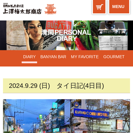
MENU
DIARY
BANYAN BAR
MY FAVORITE
GOURMET
WORKS
2024.9.29 (日)
タイ日記(4日目)