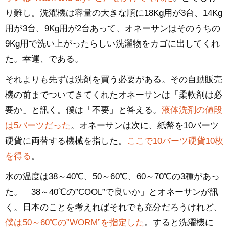
り難し。洗濯機は容量の大きな順に18Kg用が3台、14Kg
用が3台、9Kg用が2台あって、オネーサンはそのうちの
9Kg用で洗い上がったらしい洗濯物をカゴに出してくれ
た。幸運、である。
それよりも先ずは洗剤を買う必要がある。その自動販売
機の前までついてきてくれたオネーサンは「柔軟剤は必
要か」と訊く。僕は「不要」と答える。
液体洗剤の値段
は5バーツだった
。オネーサンは次に、紙幣を10バーツ
硬貨に両替する機械を指した。
ここで10バーツ硬貨10枚
を得る
。
水の温度は38～40℃、50～60℃、60～70℃の3種があっ
た。「38～40℃の”COOL”で良いか」とオネーサンが訊
く。日本のことを考えればそれでも充分だろうけれど、
僕は50～60℃の”WORM”を指定した
。すると洗濯機に