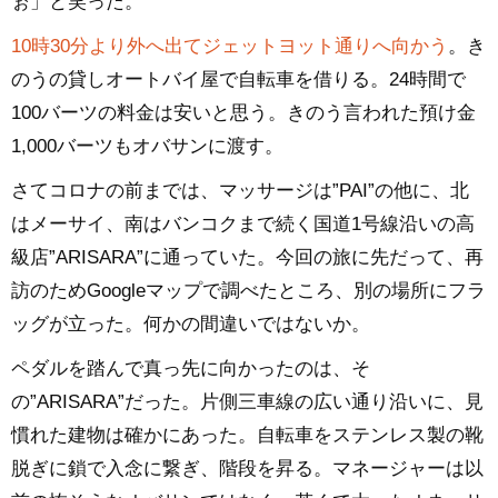
ぉ」と笑った。
10時30分より外へ出てジェットヨット通りへ向かう
。き
のうの貸しオートバイ屋で自転車を借りる。24時間で
100バーツの料金は安いと思う。きのう言われた預け金
1,000バーツもオバサンに渡す。
さてコロナの前までは、マッサージは”PAI”の他に、北
はメーサイ、南はバンコクまで続く国道1号線沿いの高
級店”ARISARA”に通っていた。今回の旅に先だって、再
訪のためGoogleマップで調べたところ、別の場所にフラ
ッグが立った。何かの間違いではないか。
ペダルを踏んで真っ先に向かったのは、そ
の”ARISARA”だった。片側三車線の広い通り沿いに、見
慣れた建物は確かにあった。自転車をステンレス製の靴
脱ぎに鎖で入念に繋ぎ、階段を昇る。マネージャーは以