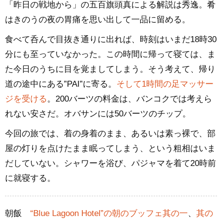
「昨日の戦地から」の五百旗頭真による解説は秀逸。肴
はきのうの夜の胃痛を思い出して一品に留める。
食べて呑んで目抜き通りに出れば、時刻はいまだ18時30
分にも至っていなかった。この時間に帰って寝ては、ま
た今日のうちに目を覚ましてしまう。そう考えて、帰り
道の途中にある”PAI”に寄る。
そして1時間の足マッサー
ジを受ける
。200バーツの料金は、バンコクでは考えら
れない安さだ。オバサンには50バーツのチップ。
今回の旅では、着の身着のまま、あるいは素っ裸で、部
屋の灯りを点けたまま眠ってしまう、という粗相はいま
だしていない。シャワーを浴び、パジャマを着て20時前
に就寝する。
朝飯
“Blue Lagoon Hotel”の朝のブッフェ其の一
、
其の