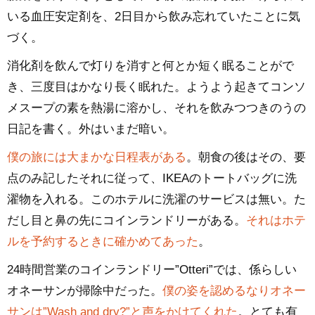
いる血圧安定剤を、2日目から飲み忘れていたことに気
づく。
消化剤を飲んで灯りを消すと何とか短く眠ることがで
き、三度目はかなり長く眠れた。ようよう起きてコンソ
メスープの素を熱湯に溶かし、それを飲みつつきのうの
日記を書く。外はいまだ暗い。
僕の旅には大まかな日程表がある
。朝食の後はその、要
点のみ記したそれに従って、IKEAのトートバッグに洗
濯物を入れる。このホテルに洗濯のサービスは無い。た
だし目と鼻の先にコインランドリーがある。
それはホテ
ルを予約するときに確かめてあった
。
24時間営業のコインランドリー”Otteri”では、係らしい
オネーサンが掃除中だった。
僕の姿を認めるなりオネー
サンは”Wash and dry?”と声をかけてくれた
。とても有