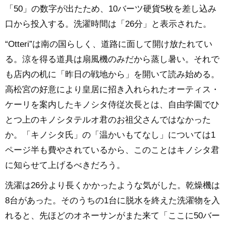
「50」の数字が出たため、10バーツ硬貨5枚を差し込み
口から投入する。洗濯時間は「26分」と表示された。
“Otteri”は南の国らしく、道路に面して開け放たれてい
る。涼を得る道具は扇風機のみだから蒸し暑い。それで
も店内の机に「昨日の戦地から」を開いて読み始める。
高松宮の好意により皇居に招き入れられたオーティス・
ケーリを案内したキノシタ侍従次長とは、自由学園でひ
とつ上のキノシタテルオ君のお祖父さんではなかった
か。「キノシタ氏」の「温かいもてなし」については1
ページ半も費やされているから、このことはキノシタ君
に知らせて上げるべきだろう。
洗濯は26分より長くかかったような気がした。乾燥機は
8台があった。そのうちの1台に脱水を終えた洗濯物を入
れると、先ほどのオネーサンがまた来て「ここに50バー