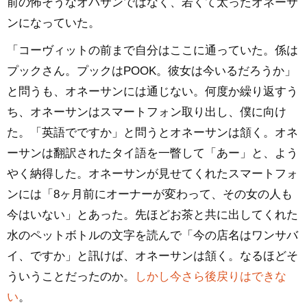
前の怖そうなオバサンではなく、若くて太ったオネーサ
ンになっていた。
「コーヴィットの前まで自分はここに通っていた。係は
プックさん。プックはPOOK。彼女は今いるだろうか」
と問うも、オネーサンには通じない。何度か繰り返すう
ち、オネーサンはスマートフォン取り出し、僕に向け
た。「英語でですか」と問うとオネーサンは頷く。オネ
ーサンは翻訳されたタイ語を一瞥して「あー」と、よう
やく納得した。オネーサンが見せてくれたスマートフォ
ンには「8ヶ月前にオーナーが変わって、その女の人も
今はいない」とあった。先ほどお茶と共に出してくれた
水のペットボトルの文字を読んで「今の店名はワンサバ
イ、ですか」と訊けば、オネーサンは頷く。なるほどそ
ういうことだったのか。
しかし今さら後戻りはできな
い
。