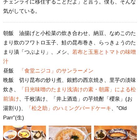
チェンライに移住することだよ」と言う。僕も、そんな
気がしている。
朝飯 油揚げと小松菜の炊き合わせ、納豆、なめこのた
まり炊のフワトロ玉子、鮭の昆布巻き、らっきょうのた
まり漬「つぶより」、メシ、
若布と玉葱とトマトの味噌
汁
昼飯
「食堂ニジコ」のサンラーメン
晩飯 切り昆布の炒り煮、銀鱈の西京焼き、里芋の淡味
炊き、
「日光味噌のたまり浅漬けの素・朝露」による松
前漬け
、千枚漬け、「井上酒造」の芋焼酎「櫻泉」(お
湯割り)、
「松之助」のハミングバードケーキ
、”Old
Parr”(生)