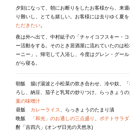
夕刻になって、朝にお断りをしたお客様から、来週
り難いし、とても嬉しい。お客様には去りゆく夏を
ただきたい
。
夜は外へ出て、中村紘子の「チャイコフスキー・コ
ー活動をする。そのとき居酒屋に流れていたのは松
ーニー」。帰宅して入浴し、今度はグレン・グールドの
がら寝る。
朝飯 揚げ湯波と小松菜の炊き合わせ、冷や奴、「
ろし、納豆、茄子と乳茸の炒りつけ、らっきょうの
葉の味噌汁
昼飯
カレーライス
、らっきょうのたまり漬
晩飯
「和光」のお通しの三点盛り
、
ポテトサラダ
酎「吉四六」(オンザ日光の天然氷)