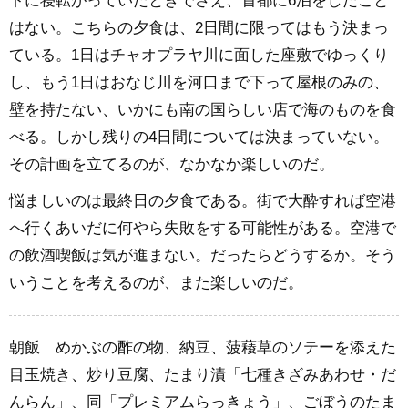
トに寝転がっていたときでさえ、首都に6泊をしたこと
はない。こちらの夕食は、2日間に限ってはもう決まっ
ている。1日はチャオプラヤ川に面した座敷でゆっくり
し、もう1日はおなじ川を河口まで下って屋根のみの、
壁を持たない、いかにも南の国らしい店で海のものを食
べる。しかし残りの4日間については決まっていない。
その計画を立てるのが、なかなか楽しいのだ。
悩ましいのは最終日の夕食である。街で大酔すれば空港
へ行くあいだに何やら失敗をする可能性がある。空港で
の飲酒喫飯は気が進まない。だったらどうするか。そう
いうことを考えるのが、また楽しいのだ。
朝飯 めかぶの酢の物、納豆、菠薐草のソテーを添えた
目玉焼き、炒り豆腐、たまり漬「七種きざみあわせ・だ
んらん」、同「プレミアムらっきょう」、ごぼうのたま