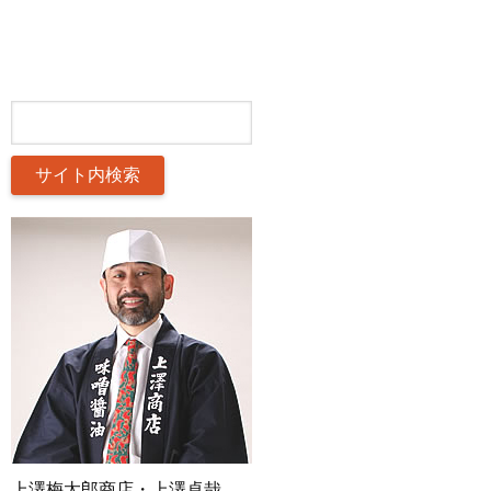
上澤梅太郎商店・上澤卓哉