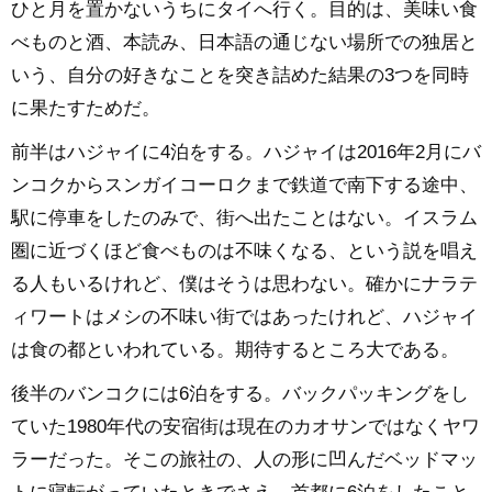
ひと月を置かないうちにタイへ行く。目的は、美味い食
べものと酒、本読み、日本語の通じない場所での独居と
いう、自分の好きなことを突き詰めた結果の3つを同時
に果たすためだ。
前半はハジャイに4泊をする。ハジャイは2016年2月にバ
ンコクからスンガイコーロクまで鉄道で南下する途中、
駅に停車をしたのみで、街へ出たことはない。イスラム
圏に近づくほど食べものは不味くなる、という説を唱え
る人もいるけれど、僕はそうは思わない。確かにナラテ
ィワートはメシの不味い街ではあったけれど、ハジャイ
は食の都といわれている。期待するところ大である。
後半のバンコクには6泊をする。バックパッキングをし
ていた1980年代の安宿街は現在のカオサンではなくヤワ
ラーだった。そこの旅社の、人の形に凹んだベッドマッ