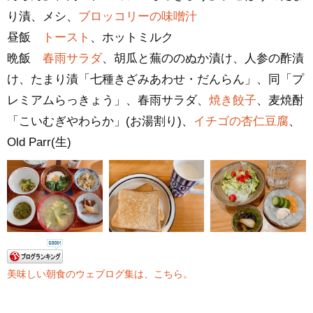
り漬、メシ、
ブロッコリーの味噌汁
昼飯
トースト
、ホットミルク
晩飯
春雨サラダ
、胡瓜と蕪ののぬか漬け、人参の酢漬
け、たまり漬「七種きざみあわせ・だんらん」、同「プ
レミアムらっきょう」、春雨サラダ、
焼き餃子
、麦焼酎
「こいむぎやわらか」(お湯割り)、
イチゴの杏仁豆腐
、
Old Parr(生)
美味しい朝食のウェブログ集は、こちら。