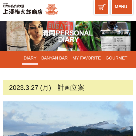
MENU
DIARY
BANYAN BAR
MY FAVORITE
GOURMET
WORKS
2023.3.27 (月)
計画立案