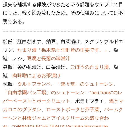
損失を補填する保険ができたという話題をウェブ上で目
にした。軽く読み流したため、その仕組みについては不
明である。
朝飯 紅白なます、納豆、白菜漬け、スクランブルドエ
ッグ、
たまり漬「栃木県壬生町産の生姜です。」
、塩
鮭、メシ、
豆腐と長葱の味噌汁
昼飯 菜の花漬け、白菜漬け、
ごぼうのたまり漬
、塩
鮭、
肉味噌によるお茶漬け
晩飯
タルトフランベ
、
「進々堂」のシュトーレン
、
「自由学園パン工場」のシュトーレン
、
“neu frank”のレ
バーペーストとポークリエット
、ポテトフライ、
鶏とマ
カロニのグラタン
、
ローストポークと芥子菜
、
バームク
ーヘンと林檎ジャムとアイスクリームの盛り合わ
せ
、
“GRANDS ECHEZEAUX Vicomte Bernard de