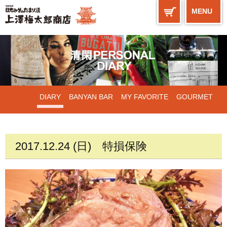
MENU
DIARY
BANYAN BAR
MY FAVORITE
GOURMET
WORKS
2017.12.24 (日)
特損保険