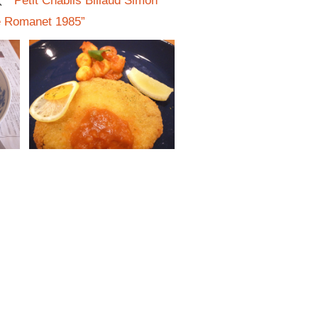
、
“Petit Chablis Billaud Simon
 Romanet 1985”