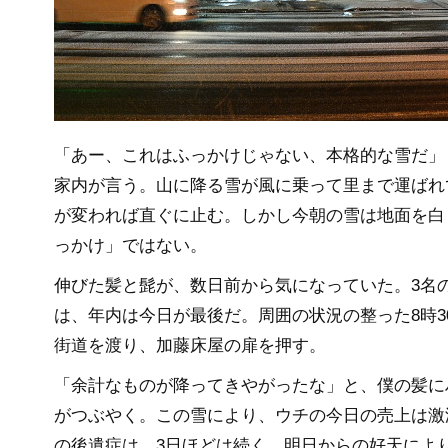
「あー、これはふっかけじゃない、本格的な雪だ」
家内が言う。山に降る雪が風に乗って里まで運ばれ
が変われば直ぐに止む。しかし今朝の雪は地面を白
っかけ」ではない。
伸びた髪と髭が、数日前から気になっていた。3名
は、年内は今日が最後だ。周囲の状況の整った8時3
街道を渡り、加藤床屋の扉を押す。
「余計なものが降ってきやがったな」と、僕の髪に
がつぶやく。この雪により、ウチの今日の売上は激
の後遺症は、3日ほどは続く。明日からの好天によ