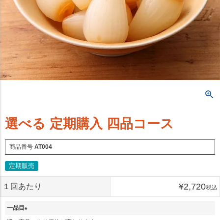
選べる 定期購入 四品コース
商品番号
AT004
定期販売
¥
2,720
１回あたり
税込
一品目