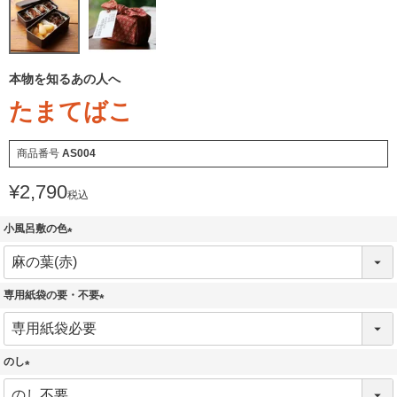
本物を知るあの人へ
たまてばこ
商品番号
AS004
¥
2,790
税込
小風呂敷の色
(
必
須
専用紙袋の要・不要
)
(
必
須
のし
)
(