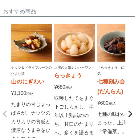
おすすめ商品
ナッツ＆ドライフルーツの
上澤の人気ナンバーワン！
「らっきょう」に次いで人
たまり漬
気
らっきょう
山のにぎわい
七種刻み合わせ
¥
680
税込
(だんらん)
¥
1,100
税込
収穫したてをすぐ
¥
600
税込
たまりの甘じょっ
下ごしらえし、半
ぱさが、ナッツの
七種の味わいが詰
年以上熟成のの
カリカリの食感と
まった、上澤の
ち、甘口のたまり
濃厚なうまみをひ
「常備菜」。炊き
へ。多くを語るま