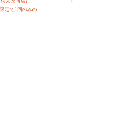
澤梅太郎商店】
」
ト限定で1回のみの