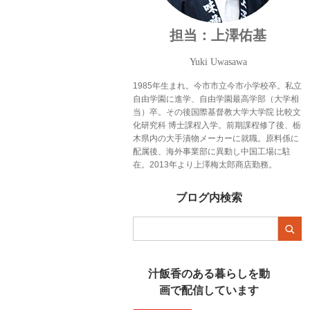
担当：上澤佑基
Yuki Uwasawa
1985年生まれ。今市市立今市小学校卒。私立
自由学園に進学、自由学園最高学部（大学相
当）卒。その後国際基督教大学大学院 比較文
化研究科 博士課程入学。前期課程修了後、栃
木県内の大手漬物メーカーに就職。原料係に
配属後、海外事業部に異動し中国工場に駐
在。2013年より上澤梅太郎商店勤務。
ブログ内検索
汁飯香のある暮らしを動
画で配信しています