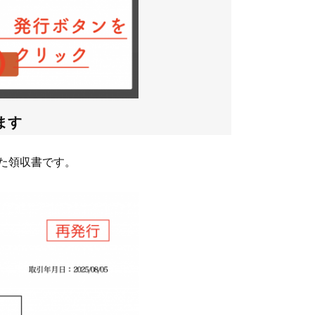
ます
た領収書です。