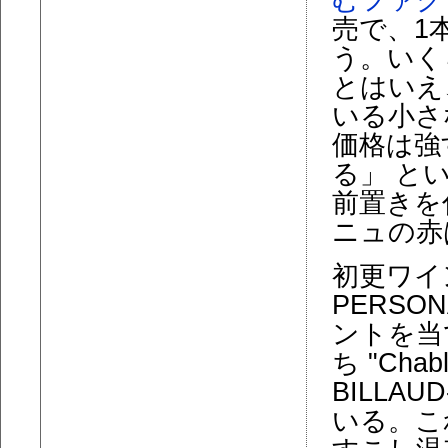
むファク
売で、1本
う。いく
とはいえ
いる小さ
価格は強
る」 と
前置きを
ニュの赤
初更ワイ
PERS
ントを当
ち "Chabli
BILLAU
いる。こ