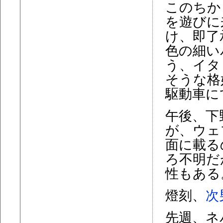
このちか
を遊びに
け、即了
色の細い
う、イタ
そうな格
駆動車に
午後、下
が、ウェ
面に載る
ろ不明だ
性もある
燈刻、
次
先週、ネ