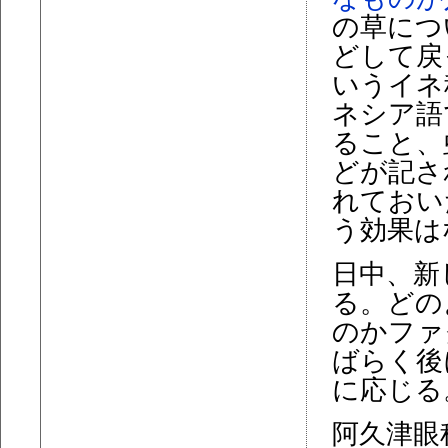
の草につ
どして戻
いうイネ
ネシア語
ること、
どが記さ
れておい
う効果は
日中、新
る。どの
のかファ
ばらく後
に応じる
阿久津眼