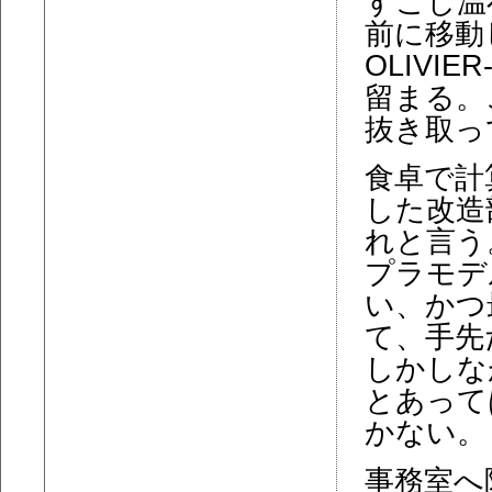
すこし温
前に移動した
OLIVIER
留まる。
抜き取っ
食卓で計
した改造
れと言う
プラモデ
い、かつ
て、手先
しかしな
とあって
かない。
事務室へ