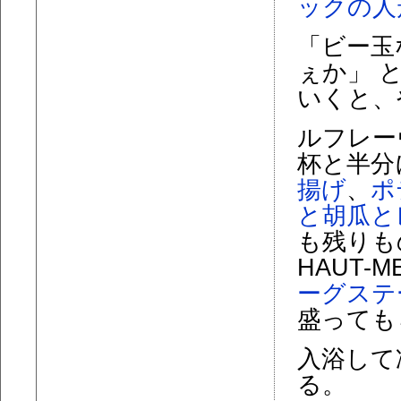
ックの人
「ビー玉
ぇか」 
いくと、
ルフレー
杯と半分
揚げ
、
ポ
と胡瓜と
も残りものの
HAUT-M
ーグステ
盛っても
入浴して
る。