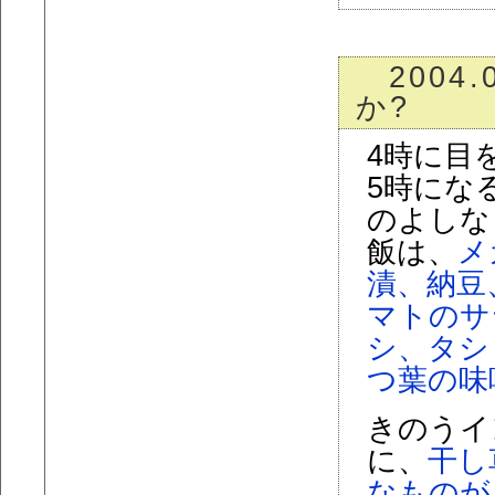
2004.
か?
4時に目
5時にな
のよしな
飯は、
メ
漬、納豆
マトのサ
シ、タシ
つ葉の味
きのうイ
に、
干し
なものが