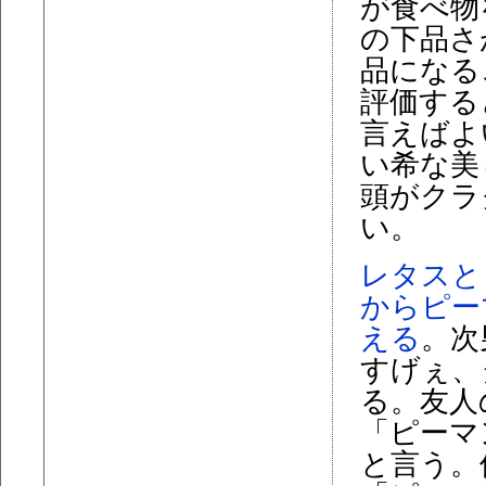
が食べ物
の下品さ
品になる
評価する
言えばよ
い希な美
頭がクラ
い。
レタスと
からピー
える
。次
すげぇ、
る。友人
「ピーマ
と言う。