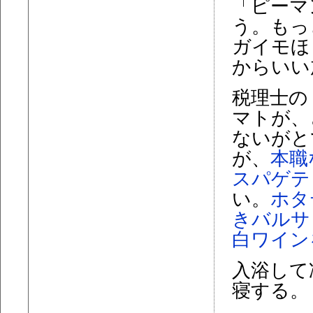
「ピーマ
う。もっ
ガイモほ
からいい
税理士の
マトが、
ないがと
が、
本職
スパゲテ
い。
ホタ
きバルサ
白ワイン
入浴して
寝する。