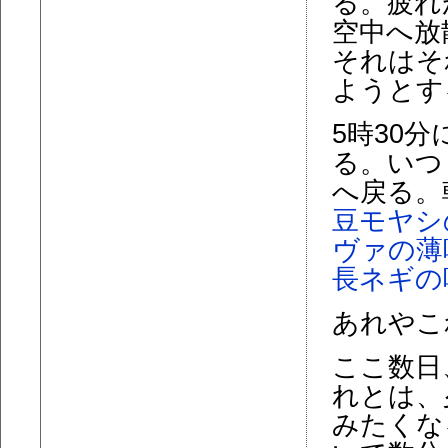
る。疲れ
空中へ放
それはそ
ようとす
5時30
る。いつ
へ戻る。
豆モヤシ
ヴァの薄
長ネギの
あれやこ
ここ数日
れとは、
みたくな