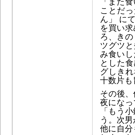
「また食
ことだっ
ん」 に
を買い求
ろ、きの
ツグツと
み食いし
とした食
グしきれ
十数片も
その後、
夜になっ
「もう小
う。次男
他に自分