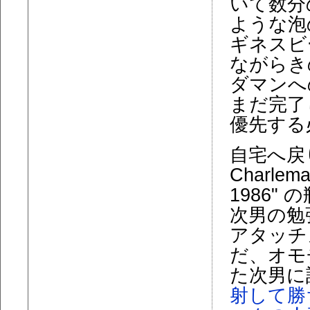
いて数分の 
ような泡
ギネスビ
ながらき
ダマンへ
まだ完了
優先する
自宅へ戻り
Charlem
1986
次男の勉
アタッチ
だ、オモ
た次男に
射して勝