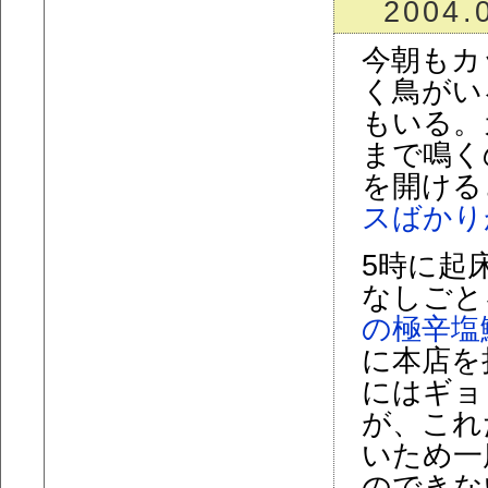
2004.
今朝もカ
く鳥がい
もいる。
まで鳴く
を開ける
スばかり
5時に起
なしごと
の極辛塩
に本店を
にはギョ
が、これ
いため一
のできな