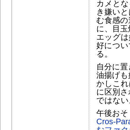
カメとな
き嫌いと
む食感の
に、目玉
エッグは
好につい
る。
自分に置
油揚げも
かしこれ
に区別さ
ではない
午後おそ
Cros-Par