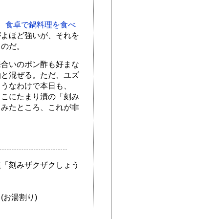
、
食卓で鍋料理を食べ
がよほど強いが、それを
るのだ。
来合いのポン酢も好まな
油と混ぜる。ただ、ユズ
ようなわけで本日も、
ここにたまり漬の「刻み
てみたところ、これが非
漬「刻みザクザクしょう
(お湯割り)