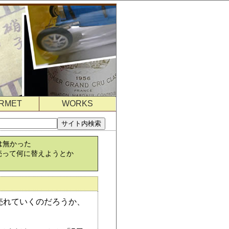
RMET
WORKS
は無かった
売って何に替えようとか
売れていくのだろうか、