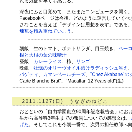
れる気配を早くも感じる。
深夜にふと目覚めて、またまたコンピュータを開く
Facebookページは今後、どのように運営していく
さなことを言えば「デザインは思想を表す」である
煉瓦を積み重ねていこう
。
朝飯 生のトマト、ポテトサラダ、目玉焼き、
ベー
根と大根の葉の味噌汁
昼飯
カレーライス
、柿、
リンゴ
晩飯
牡蠣のオリーヴオイル漬けラディッシュ添え
パゲティ
、
カマンベールチーズ
、
"Chez Akabane
Carte Blanche Brut"、"Macallan 12 Years old"(生)
2011.1127(日) うなぎのねどこ
おとといの「自由学園創立90周年記念報告会」にお
生から高等科3年生までの報告についての感想文は、
げた
。そしてこれを今朝一番で、次男の担任教師へ