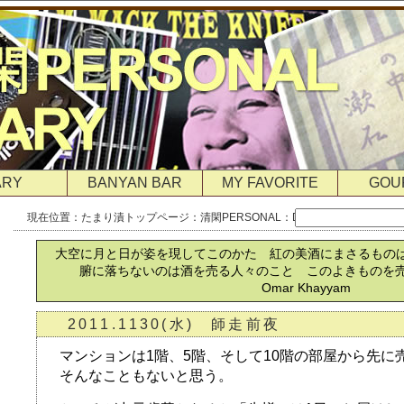
ARY
BANYAN BAR
MY FAVORITE
GOU
現在位置：
たまり漬トップページ
：
清閑PERSONAL
：
DIARY
：月別DIARY
大空に月と日が姿を現してこのかた 紅の美酒にまさるもの
腑に落ちないのは酒を売る人々のこと このよきものを
Omar Khayyam
2011.1130(水) 師走前夜
マンションは1階、5階、そして10階の部屋から先に
そんなこともないと思う。