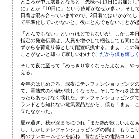
ところが中元歳暮となると「先様へは1日にお届けし
に」とか「10日に」という依頼がなぜか多い。そし
日着は混み合っていますので、2日着ではいかがでし
て平準化していかないと、後にとんでもないことが
「とんでもない」というほどでもないが、しかし本日
指定の発送伝票は、人員を増やして梱包しても間に
ずからを荷造り係として配置転換する。まぁ、この
ことがないと却って寂しいわけで、
だから僕も嬉し
そして夜に至って「めっきり寒くなったよなぁ、や
える。
今年のはじめごろ、深夜にテレフォンショッピング
て、電熱式の小鍋が欲しくなった。そしてそれを注文
ったらあっけなく壊れた。テレフォンショッピング
ランドとも知れない電気製品だから、僕も「まぁ、
立たなかった。
夏が過ぎ、秋が深まるにつれ「また鍋が欲しいよな
し、しかしテレフォンショッピングの鍋は、もうこ
所のサンエームセンを訪ね「昔ながらの電熱コンロ