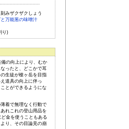
「刻みザクザクしょう
げと万能葱の味噌汁
り)
装備の向上により、むか
になったと、どこかで耳
科の生徒が槍ヶ岳を目指
いえ道具の向上に伴っ
ることができるようにな
の薄着で無理なく行動で
、あれこれの登山用品を
ほど金を使うこともある
により、その目論見の崩