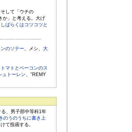
。そして「ウチの
べきか」と考える。大げ
。
しばらくはコツコツと
コンのソテー
、メシ、
大
、
トマトとベーコンのス
"のシュトーレン
、"REMY
ける、男子部中等科1年
きのうのうちに書き上
向けて投函する。