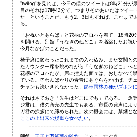
"twilog"を見れば、今日の僕のツイートは8時21分
目のそれは17時43分で、つまりそのあいだはツイー
た、ということだ。もう2、3日もすれば、これまで
る。
「お祝いとあらば」と花柄のアロハを着て、18時20
を開ける。別館「うなぎのねどこ」を増築したお祝
今月なかばのことだった。
椅子席に変わったこれまでの入れ込み、また玄関と
たカウンター席を眺めながら「うなぎのねどこ」へ
花柄のアロハだが、席に控えた面々は、おしなべて
ている。匂わんばかりの青畳にあぐらをかけば、チ
チャンも洗いきれなかった、
熱帯雨林の種がズボン
それはさておき「先生はどこにでも」である。「魚
ジ君は、僕の商売の先生でもある。市長の発声によ
ガ君の挨拶にて締められた。次の機会には、禁煙と
ここの上出来の鰻重を食べたい
。
朝飯
玉子と万能葱の雑炊
、じゃこ、すぐき