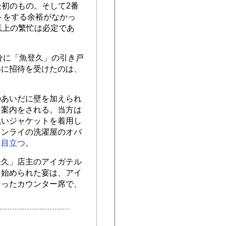
が最初のもの。そして2番
トをする余裕がなかっ
以上の繁忙は必定であ
分に「魚登久」の引き戸
いに招待を受けたのは、
のあいだに壁を加えられ
と案内をされる。当方は
黒いジャケットを着用し
ェンライの洗濯屋のオバ
に目立つ
。
登久」店主のアイガテル
り始められた宴は、アイ
なったカウンター席で、