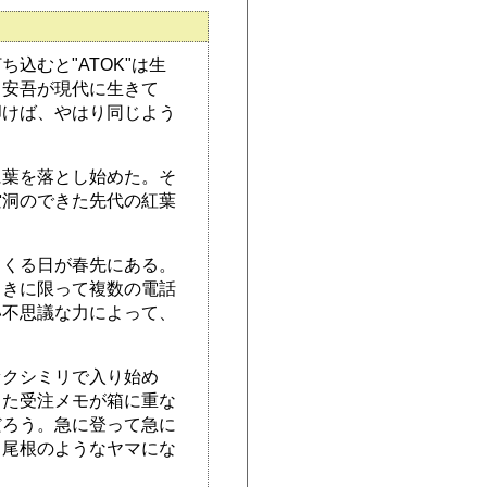
込むと"ATOK"は生
口安吾が現代に生きて
叩けば、やはり同じよう
に葉を落とし始めた。そ
空洞のできた先代の紅葉
てくる日が春先にある。
ときに限って複数の電話
い不思議な力によって、
ァクシミリで入り始め
った受注メモが箱に重な
だろう。急に登って急に
吊尾根のようなヤマにな