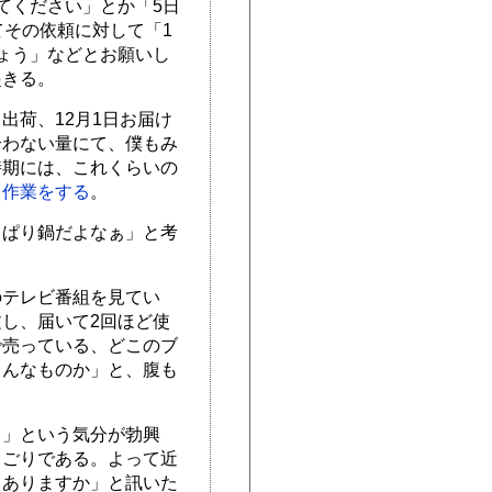
てください」とか「5日
てその依頼に対して「1
ょう」などとお願いし
起きる。
出荷、12月1日お届け
合わない量にて、僕もみ
時期には、これくらいの
く作業をする
。
っぱり鍋だよなぁ」と考
のテレビ番組を見てい
し、届いて2回ほど使
で売っている、どこのブ
こんなものか」と、腹も
ぁ」という気分が勃興
りごりである。よって近
、ありますか」と訊いた