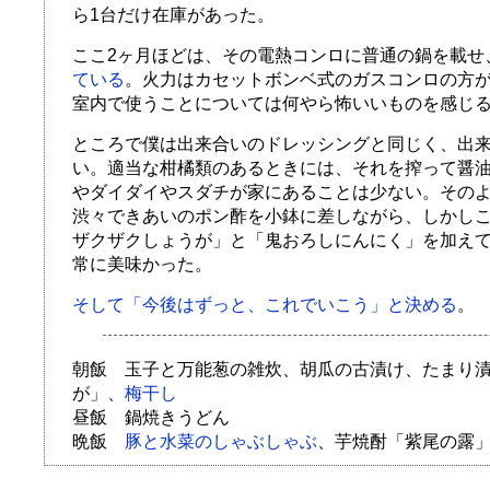
ら1台だけ在庫があった。
ここ2ヶ月ほどは、その電熱コンロに普通の鍋を載せ
ている
。火力はカセットボンベ式のガスコンロの方
室内で使うことについては何やら怖いいものを感じ
ところで僕は出来合いのドレッシングと同じく、出
い。適当な柑橘類のあるときには、それを搾って醤
やダイダイやスダチが家にあることは少ない。その
渋々できあいのポン酢を小鉢に差しながら、しかし
ザクザクしょうが」と「鬼おろしにんにく」を加え
常に美味かった。
そして「今後はずっと、これでいこう」と決める
。
朝飯 玉子と万能葱の雑炊、胡瓜の古漬け、たまり
が」、
梅干し
昼飯 鍋焼きうどん
晩飯
豚と水菜のしゃぶしゃぶ
、芋焼酎「紫尾の露」