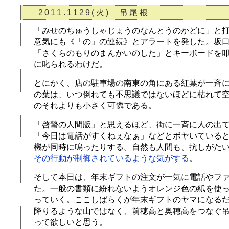
2011.1129(火) 吊尾根
「みせのちゅうしゃじょうのなんとうのかどに」と打ち
意気にも《「の」の連続》とアラートを発した。坂
「さくらのもりのまんかいのした」とキーボードを
に叱られるわけだ。
とにかく、店の駐車場の南東の角にある紅葉が一斉
の葉は、いつ倒れても不思議ではないほどに枯れて
のそれよりも小さく可憐である。
「啓蟄の人間版」と思えるほど、街に一斉に人の出
「今日は電話がすくねぇなぁ」などとボヤいている
機が同時に鳴ったりする。自然も人間も、抗しがた
その行動が制御されているような気がする
。
そして本日は、年末ギフトの注文が一気に電話やフ
た。一般の書類に紛れないようオレンジ色の紙を使
っていく。ここしばらくが年末ギフトのヤマになる
降りるような山ではなく、前穂高と奥穂高をつなぐ
って欲しいと思う。