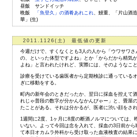
昼飯 サンドイッチ
晩飯
「魚登久」の酒肴あれこれ
、鰻重、「片山酒
華」(生)
2011.1126(土) 最低値の更新
今週だけで、すくなくとも3人の人から「ウワサワさ
の、といった体型ですよね」とか「からだから精気
よね」と言われたけれど、実際には、そのようなこ
診療を受けている歯医者から定期検診に通っている
ぎに移動をする。
町内の新年会のときだったか、翌日に採血を控えて
れじゃ普段の数字が分かんなかんびゃー」と、畳屋
たことがある。それは分かるが、医者に渋い顔をさ
1週間に2度、1ヶ月に8度の断酒ノルマについては、
いない。よって今回は念を入れて、採血の3日前から
て本日オカムラ外科から受け取った血液検査の結果