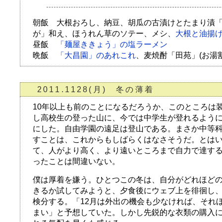
朝飯 大根おろし、納豆、胡瓜の古漬けとたまり漬
が」和え、ほうれん草のソテー、メシ、
大根と油揚
昼飯
「麺屋ききょう」の塩ラーメン
晩飯
「大昌園」のあれこれ
、麦焼酎「田苑」(お湯割
2011.1128(月) 冬の薄着
10年以上も前のことになるだろうか、このところは
し高校生の登った山に、今では中学生が登れるよう
にした。自由学園の遠足は登山である。まさか中等
すことは、これからもしばらくはなさそうだ。とは
て、人がより高く、より遠いところまで自力で達す
ったことは間違いない。
僕は厚着を嫌う。ひとつこの冬は、自分がどれほど
きるか試してみようと、夕食後にウェブ上を徘徊し
検分する。「12月は外出の機会も少なければ、それ
まい」と予想していた。しかし先鋭的な衣類の購入