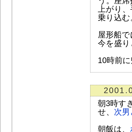
う。座席
上がり、
乗り込む
屋形船で
今を盛り
10時前
2001.
朝3時す
せ、
次男
朝飯は、