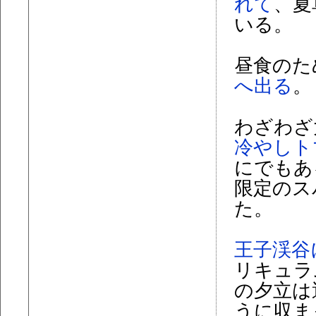
れて
、夏
いる。
昼食のた
へ出る
。
わざわざ
冷やしト
にでもあ
限定のス
た。
王子渓谷
リキュラ
の夕立は
うに収ま