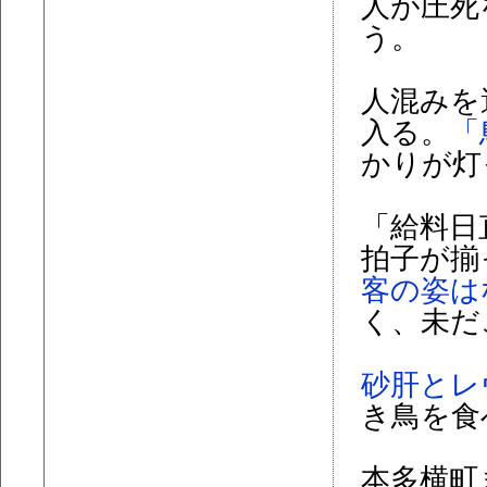
人が圧死
う。
人混みを
入る。
「
かりが灯
「給料日
拍子が揃
客の姿は
く、未だ
砂肝とレ
き鳥を食
本多横町