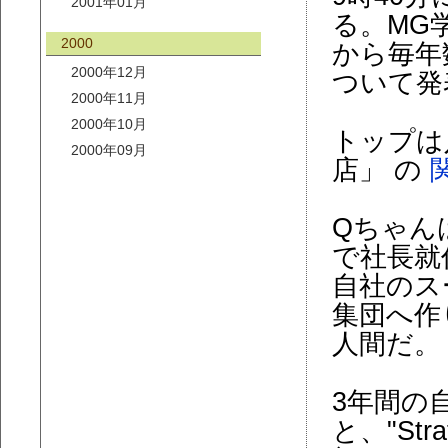
2001年01月
る。MG
2000
から毎年
2000年12月
ついて発
2000年11月
2000年10月
トップは
2000年09月
店」 の
Qちゃんは
で社長就
自社のス
集団へ作
人間だ。
3年間の
と、"Str