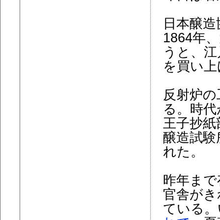
日本醸造
1864
うと、江
を買い上
反射炉の
る。時代
王子抄紙
醸造試験
れた。
昨年まで
官舎がき
ている。