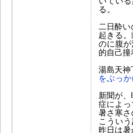
いている
る。
二日酔い
起きる。
のに腹が
的自己撞
湯島天神
をぶっか
新聞が、
症によっ
暑さ寒さ
こういう
昨日は暑