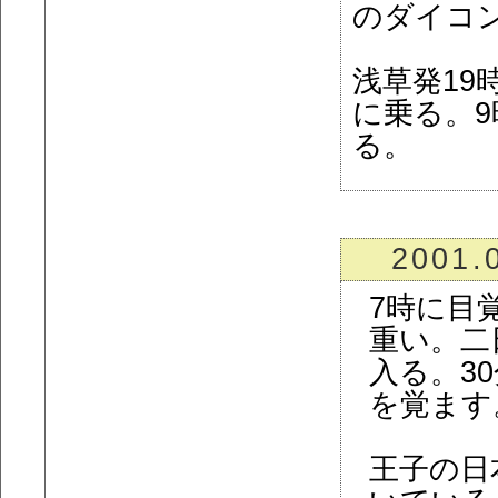
のダイコ
浅草発19
に乗る。9
る。
2001.
7時に目
重い。二
入る。3
を覚ます
王子の日