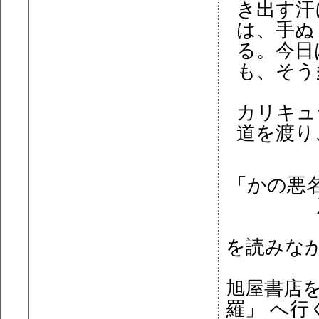
き出す汗
は、手ぬ
る。今日
も、そう
カリキュ
道を渡り
「かの悪
を読みな
旭屋書店
羅」 へ行