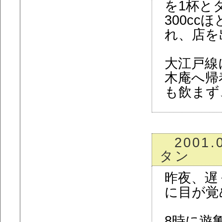
を1杯と
300c
れ、店を
大江戸線
木庵へ帰
も飲まず
2001.
タン
昨夜、遅
に目が覚
8時に遊