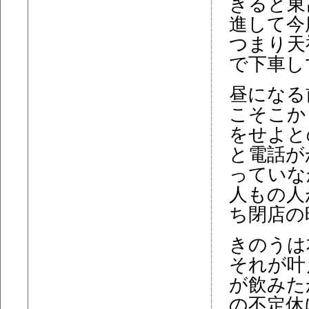
ぎると東
進して今
つまり天
で下車し
昼になる
こそこか
をせよと
と電話が
っていな
人もの人
ち閉店の
きのうは
それが叶
が飲みた
の不定休