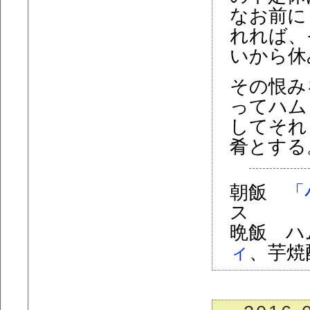
なお前に
れれば、
いから休
その恨み
ってハム
してそれ
肴とする
朝飯
「
ス
晩飯 ハ
ィ
、芋焼