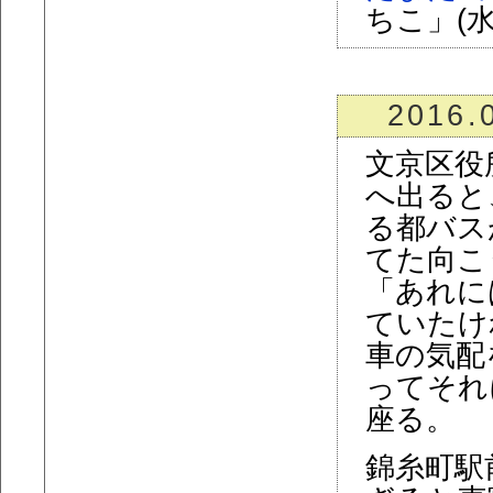
ちこ」(水
2016.
文京区役
へ出ると
る都バス
てた向こ
「あれに
ていたけ
車の気配
ってそれ
座る。
錦糸町駅