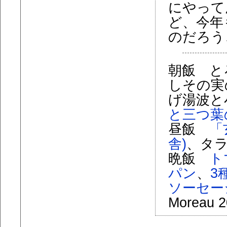
にやって
ど、今年
のだろう
朝飯 と
しその実
げ湯波と
と三つ葉
昼飯
「
舎)
、タ
晩飯
ト
パン
、
3
ソーセー
Moreau 2