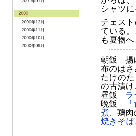
からは、
2001年01月
シャツに
2000
チェスト
2000年12月
ている。
2000年11月
2000年10月
も夏物へ
2000年09月
朝飯 揚
布のはさ
たけのた
の古漬け
昼飯
ラ
晩飯
「
煮
、鶏肉
焼きそば