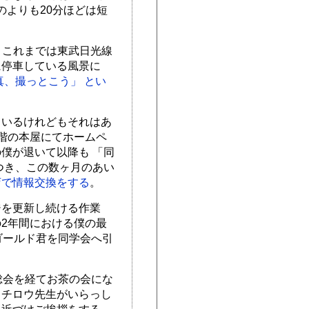
のよりも20分ほどは短
。これまでは東武日光線
に停車している風景に
真、撮っとこう」 とい
ているけれどもそれはあ
階の本屋にてホームペ
僕が退いて以降も 「同
つき、この数ヶ月のあい
店で情報交換をする
。
ジを更新し続ける作業
2年間における僕の最
ゴールド君を同学会へ引
総会を経てお茶の会にな
イチロウ先生がいらっし