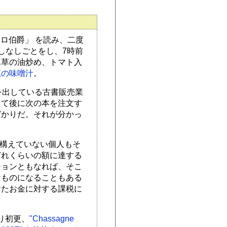
トロ伯爵」 を読み、二度
しなしごとをし、7時前
ん草の油炒め、トマト入
葱の味噌汁
。
商品を出している古書販売業
えて後に次の本を注文す
ばかりだ。それが分かっ
社を構えていない個人もそ
どれくらいの額に達する
ションともなれば、そこ
なものになることもある
けたお金に対する課税に
り初更、
"Chassagne