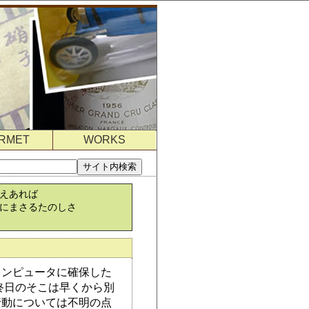
RMET
WORKS
さえあれば
華にまさるたのしさ
コンピュータに確保した
終日のそこは早くから別
行動については不明の点