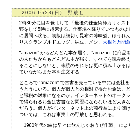
2006.0528(日) 野放し
2時30分に目を覚まして 「最後の錬金術師カリオス
寝をして5時に起床する。仕事場へ降りていつものよ
に居間へ戻る。朝飯は細切り昆布の薄味煮、ほうれ
りスクランブルドエッグ、納豆、メシ、
大根と万能
"amazon" からどんどん本が届く。"amazon" に
の人たちからもどんどん本が届く。すべてを読み終
ることにしないと、未読のそれらは更に積み上がる
ていながらまた本を注文する。
ところで "amazon" で古書を売っている中には会
うとうにいる。個人が個人との相対で得たお金は、
と課税の対象になるのか。インターネットのオーク
で得られるお金は古書など問題にならないほど大き
だろう。個人がインターネット上の商行為により儲
ついては、これは事実上の野放しと思われる。
「1980年代の白は早々に飲んじゃおうぜ作戦」 によ