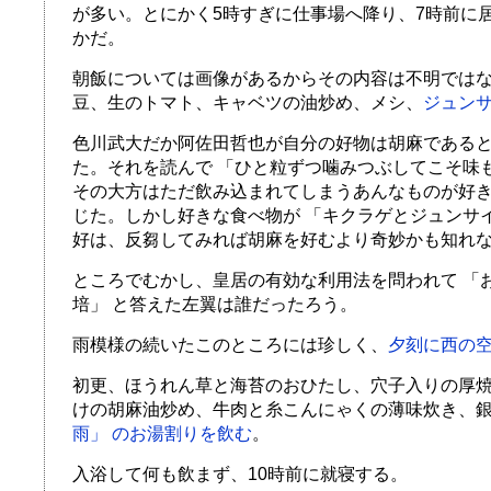
が多い。とにかく5時すぎに仕事場へ降り、7時前に
かだ。
朝飯については画像があるからその内容は不明では
豆、生のトマト、キャベツの油炒め、メシ、
ジュン
色川武大だか阿佐田哲也が自分の好物は胡麻である
た。それを読んで 「ひと粒ずつ噛みつぶしてこそ味
その大方はただ飲み込まれてしまうあんなものが好き
じた。しかし好きな食べ物が 「キクラゲとジュンサ
好は、反芻してみれば胡麻を好むより奇妙かも知れ
ところでむかし、皇居の有効な利用法を問われて 「
培」 と答えた左翼は誰だったろう。
雨模様の続いたこのところには珍しく、
夕刻に西の
初更、ほうれん草と海苔のおひたし、穴子入りの厚
けの胡麻油炒め、牛肉と糸こんにゃくの薄味炊き、
雨」 のお湯割りを飲む
。
入浴して何も飲まず、10時前に就寝する。