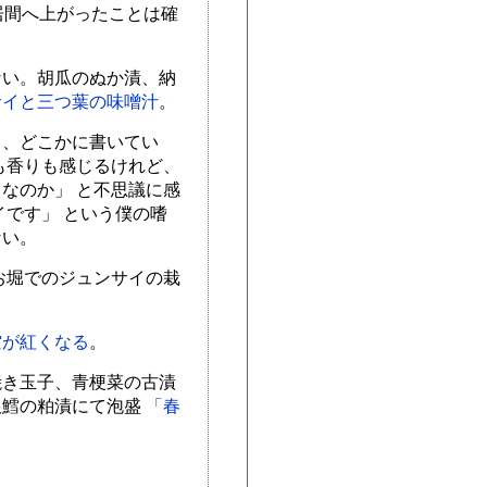
居間へ上がったことは確
ない。胡瓜のぬか漬、納
サイと三つ葉の味噌汁
。
と、どこかに書いてい
も香りも感じるけれど、
なのか」 と不思議に感
イです」 という僕の嗜
ない。
お堀でのジュンサイの栽
空が紅くなる
。
焼き玉子、青梗菜の古漬
銀鱈の粕漬にて泡盛
「春