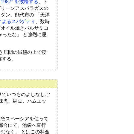
reres 1987" を抜栓する
。ト
グリーンアスパラガスの
タン、能代市の 「天洋
によるスパゲティ
、数時
ヴオイル焼きバルサミコ
かったな」 と強烈に思
き居間の絨毯の上で寝
寝する。
りていつものよしなしご
味煮、納豆、ハムエッ
特急スペーシアを使って
の都合にて、池袋へ直行
むなく」 とはこの料金