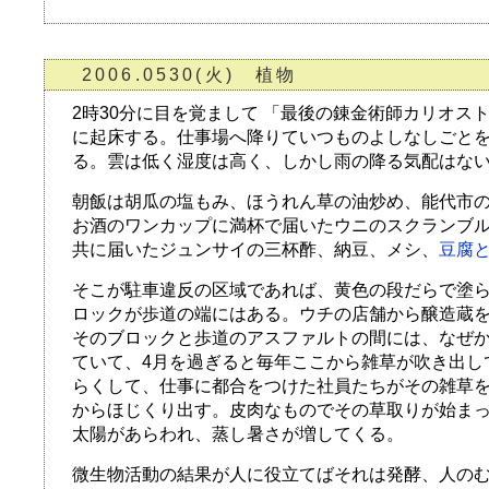
2006.0530(火) 植物
2時30分に目を覚まして 「最後の錬金術師カリオスト
に起床する。仕事場へ降りていつものよしなしごとを
る。雲は低く湿度は高く、しかし雨の降る気配はな
朝飯は胡瓜の塩もみ、ほうれん草の油炒め、能代市の
お酒のワンカップに満杯で届いたウニのスクランブ
共に届いたジュンサイの三杯酢、納豆、メシ、
豆腐
そこが駐車違反の区域であれば、黄色の段だらで塗
ロックが歩道の端にはある。ウチの店舗から醸造蔵
そのブロックと歩道のアスファルトの間には、なぜ
ていて、4月を過ぎると毎年ここから雑草が吹き出し
らくして、仕事に都合をつけた社員たちがその雑草
からほじくり出す。皮肉なものでその草取りが始ま
太陽があらわれ、蒸し暑さが増してくる。
微生物活動の結果が人に役立てばそれは発酵、人の