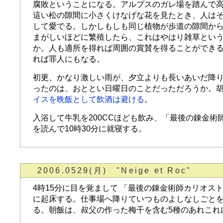
腐敗ということになる。アルプスのガレ場を踏んで
這い松の隙間に小さくけなげな花を見たとき、人は
して愛でる。しかしもしも同じ植物が歩道の隙間か
まがしいほどに繁殖したら、これはやはり雑草とい
か。人も適所を得れば周囲の賞賛を得ることができ
れば罪人にもなる。
初更、かなり激しい雨が、夕立よりも長いあいだ降
ったのは、おととい日曜日のことだっただろうか。
イスを晩飯として飲酒は避ける
。
入浴して牛乳を200CCほども飲み、「最後の錬金術
を読んで10時30分に就寝する。
2006.0529(月) "Neige et Roc"
4時15分に目を覚まして 「最後の錬金術師カリオスト
に起床する。仕事場へ降りていつものよしなしごとを
る。朝飯は、叔父の作った梅干を含む5種のあれこれ