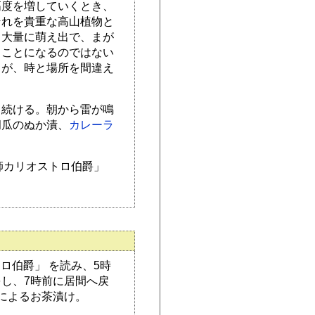
高度を増していくとき、
それを貴重な高山植物と
ら大量に萌え出で、まが
うことになるのではない
るが、時と場所を間違え
り続ける。朝から雷が鳴
胡瓜のぬか漬、
カレーラ
師カリオストロ伯爵」
ロ伯爵」 を読み、5時
し、7時前に居間へ戻
によるお茶漬け。