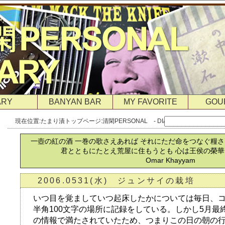
ARY
BANYAN BAR
MY FAVORITE
GOU
現在位置:
たまり漬トップページ
:
清閑PERSONAL - DIARY
一壺の紅の酒 一巻の歌さえあれば それにただ命をつなぐ糧
君とともにたとえ荒屋に住もうとも 心は王侯の榮
Omar Khayyam
2006.0531(水) ジュンサイの栽培
いつ目を覚ましていつ起床したかについては毎日、
半角100文字の場所に記録をしている。しかし5月最
の情報で満たされていたため、つまりこの日の朝の