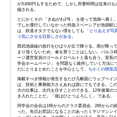
が3,690円もするためで、しかし所要時間は従来のも
縮される。
とにかくその 「きぬがわ2号」 を使って池袋へ着く
でしか運行していなかった特急スペーシアが池袋駅
は、鉄道オタクでもない僕をしても
「とりあえず写
う気にさせる目新しさがある
。
西武池袋線の急行をひばりが丘で降りる。雨が降っ
まり強くないため、傘を買うことはしない。パルコ4
ージ運営室員のゴールドロベルトと落ち合う。室長の
学会ホームページ」 を問題なく維持していく方法に
だにとりまとめたことを中心として、
ちかくの喫茶
掲載すべき情報が発生するたび几帳面にウェブペイ
は、技術と事務能力さえあれば誰にでもできる。この
大の仕事は、次代を任すことのできる、12年後輩の
き入れたことだ。「後はひとつよろしく」 である。
同学会の会合は1時からのクラス委員会、2時からの
った。先日お世話になることのあったミヤジマシン