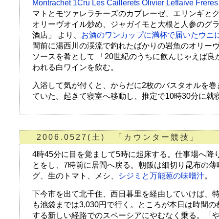
Montrachet 1Cru Les Caillerets Olivier Leflaive F
マトとモツァレラチーズのカプレーゼ、エリンギと
オリーヴオイル炒め、ジャガイモと大根と人参のグラ
酒店」 より、
お酒のワンカップに満杯で届いたウニ
間前に湯西川の渓流で釣れたばかりの岩魚のオリー
ソースを肴として 「20世紀のうちに飲んじゃえば良
われる白ワインを飲む。
入浴して気が付くと、からだに2枚のバスタオルを巻
ていた。起きて寝室へ移動し、推定で10時30分に就
2006.0527(土) 「カウンター競技」
4時45分に目を覚まして5時に起床する。仕事場へ降
とをし、7時前に居間へ戻る。朝飯は細切り昆布の薄
グ、生のトマト、メシ、
シジミと万能葱の味噌汁
。
下今市を出て北千住、西日暮里を経由していけば、
も池袋までは3,030円で行く。ところが本日は時間
する新しい経路でのスペーシアにやむなく乗る。「や