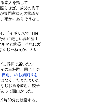
する素人を指して
れに照らせば、叔父の梅干
門家が専門家ゆえの常識か
は、確かにありそうなこ
「イギリスで "The
グ、それに厳しい高所登山
クルマと銃器、それにガ
けなんじゃねぇか、とい
ップに満杯で届いたウニ
サイの三杯酢、同じくジ
「春雨」 のお湯割りを
ではなく、たまたまいた
おなじお酒を飲む。餃子
があって面白かった。
9時30分に就寝する。