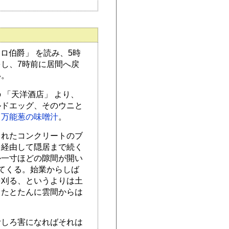
ロ伯爵」 を読み、5時
し、7時前に居間へ戻
い。
 「天洋酒店」 より、
ルドエッグ、そのウニと
と万能葱の味噌汁
。
られたコンクリートのブ
を経由して隠居まで続く
か一寸ほどの隙間が開い
てくる。始業からしば
を刈る、というよりは土
ったとたんに雲間からは
むしろ害になればそれは