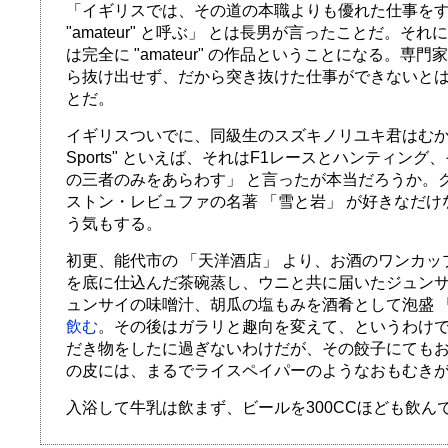
「イギリスでは、その道の本職よりも優れた仕事を
"amateur" と呼ぶ」 とは長男が言ったことだ。そ
は完全に "amateur" の作品ということになる。専
ら抜け出せず、だから突き抜けた仕事ができないと
とだ。
イギリスついでに、同級生のスズキノリユキ君はむかし 
Sports" といえば、それはF1レースとハンティン
の三者のみをあらわす」 と言ったが本当だろうか。
ストン・レビュファの名著 「雪と岩」 が好きなだ
う気もする。
初更、能代市の 「天洋酒店」 より、お酒のワンカ
を底に仕込んだ茶碗蒸し、ウニと共に届いたジュン
ュンサイの味噌汁、胡瓜の塩もみを酒肴として泡盛
飲む
。その後はガラリと趣向を変えて、というわけ
だき物をしたに過ぎないわけだが、その餃子にても
の皮には、まるでライスペイパーのようなおもむき
入浴して牛乳は飲まず、ビールを300CCほども飲んで