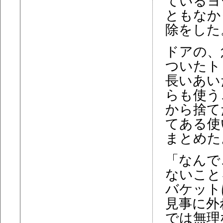
ているヨ
ともなか
除をした
ドアの、
ついたト
長いあい
らも使う
から捨て
てある使
まとめた
「なんで
ないこと
バケット
見事に外
では無理