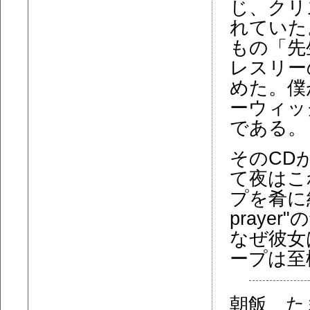
じ、クリ
れていた
もの「先
レスリー
めた。僕
ーウィッ
である。
そのCD
て夜はこ
プを肴に紅白
praye
なぜ彼女
ープは至
朝飯 た