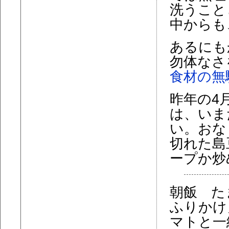
洗うこと
中からも
あるにも
勿体なさ
食材の無
昨年の4
は、いま
い。おな
切れた島
ープか炒
朝飯 た
ふりかけ
マトと一