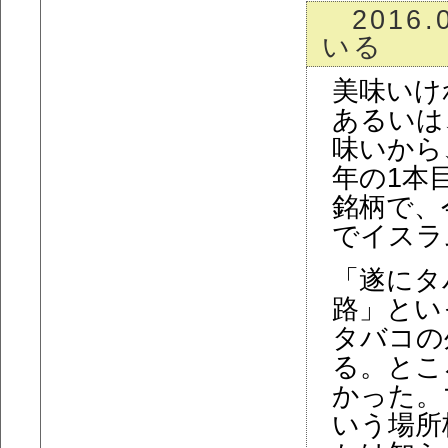
2016.
いる
美味いけ
あるいは
味いから
年の1本目
銘柄で、
でイスラ
「遂にタ
路」とい
タバコの
る。ところ
かった。
いう場所