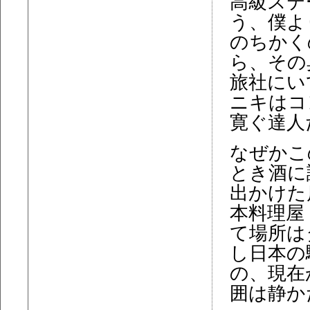
高級ステ
う、僕よ
のちかく
ら、その
旅社にい
ニキはコ
寛ぐ達人
なぜかこ
とき酒に
出かけた
本料理屋
て場所は
し日本の
の、現在
囲は静か