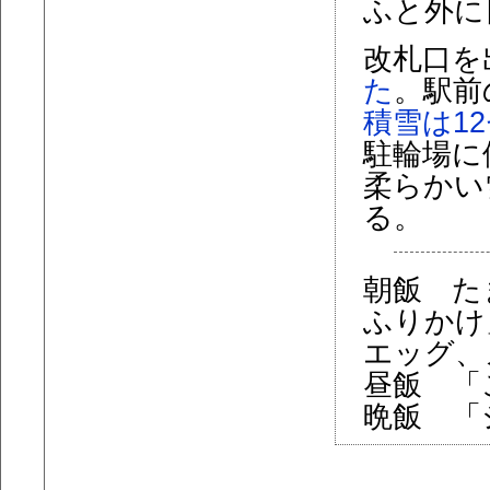
ふと外に
改札口を
た
。駅前
積雪は1
駐輪場に
柔らかい
る。
朝飯 た
ふりかけ
エッグ、
昼飯 「
晩飯 「