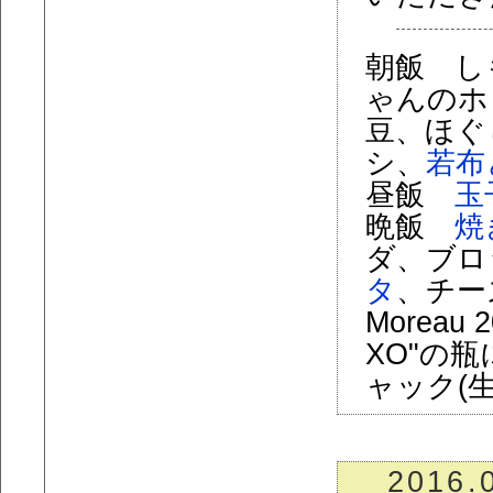
朝飯 し
ゃんのホ
豆、ほぐ
シ、
若布
昼飯
玉
晩飯
焼
ダ、ブロ
タ
、チーズ、"
Moreau 
XO"の
ャック(生
2016.