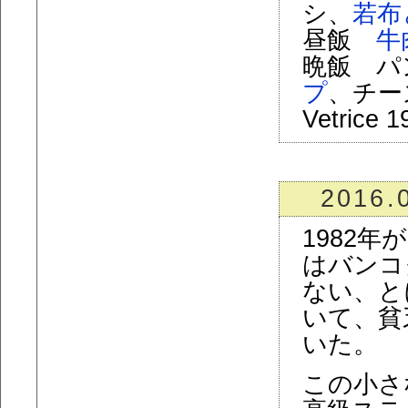
シ、
若布
昼飯
牛
晩飯 パ
プ
、チーズ、
Vetrice 1
2016.
1982
はバンコ
ない、と
いて、貧
いた。
この小さ