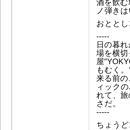
酒を飲む
ノ弾きは
おととし
-----
日の暮れ
場を横切
屋"YOKY
もむく。
来る前の
ィックの
れて、旅
さだ。
-----
ちょうど