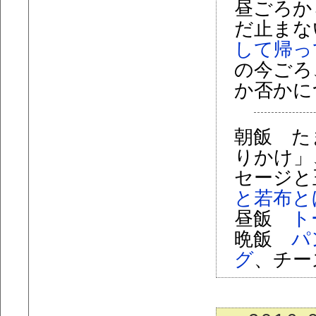
昼ごろか
だ止まな
して帰っ
の今ごろ
か否かに
朝飯 た
りかけ」
セージと
と若布と
昼飯
ト
晩飯
パ
グ
、チー