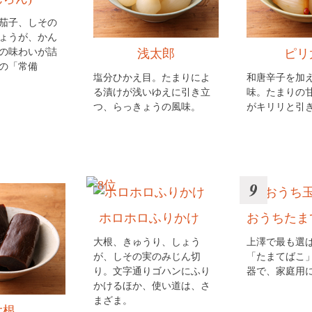
茄子、しその
ょうが、かん
の味わいが詰
浅太郎
ピリ
の「常備
塩分ひかえ目。たまりによ
和唐辛子を加
る漬けが浅いゆえに引き立
味。たまりの
つ、らっきょうの風味。
がキリリと引
ホロホロふりかけ
おうちたま
大根、きゅうり、しょう
上澤で最も選
が、しその実のみじん切
「たまてばこ
り。文字通りゴハンにふり
器で、家庭用
かけるほか、使い道は、さ
まざま。
大根