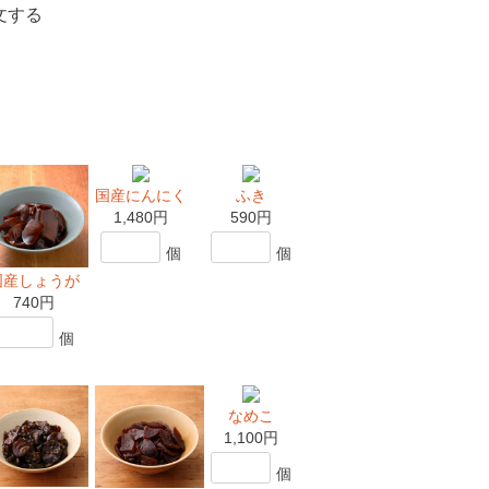
文する
国産にんにく
ふき
1,480円
590円
個
個
国産しょうが
740円
個
なめこ
1,100円
個