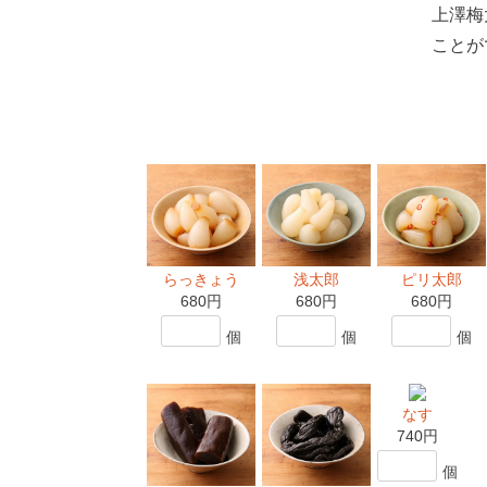
上澤梅
ことが
らっきょう
浅太郎
ピリ太郎
680円
680円
680円
個
個
個
なす
740円
個