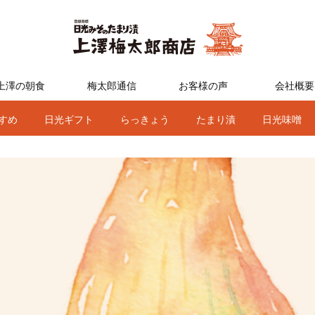
上澤の朝食
梅太郎通信
お客様の声
会社概要
すめ
日光ギフト
らっきょう
たまり漬
日光味噌