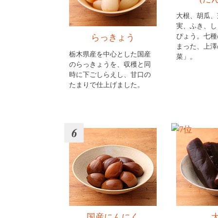
大根、胡瓜、
実、ふき、し
ぴょう。七種
らっきょう
まった、上澤
栃木県産を中心とした国産
菜」。
のらっきょうを、収穫と同
時に下ごしらえし、甘口の
たまりで仕上げました。
国産にんにく