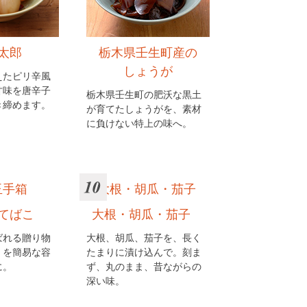
太郎
栃木県壬生町産の
しょうが
えたピリ辛風
甘味を唐辛子
栃木県壬生町の肥沃な黒土
き締めます。
が育てたしょうがを、素材
に負けない特上の味へ。
てばこ
大根・胡瓜・茄子
ばれる贈り物
大根、胡瓜、茄子を、長く
」を簡易な容
たまりに漬け込んで。刻ま
に。
ず、丸のまま、昔ながらの
深い味。