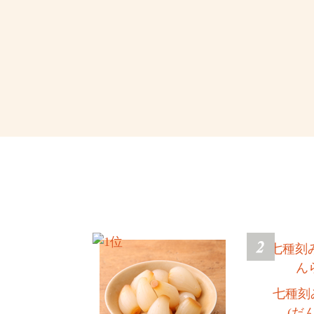
七種刻
(だ