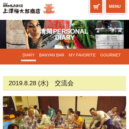
MENU
DIARY
BANYAN BAR
MY FAVORITE
GOURMET
WORKS
2019.8.28 (水)
交流会