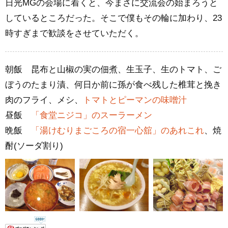
日光MGの会場に着くと、今まさに交流会の始まろうと
しているところだった。そこで僕もその輪に加わり、23
時すぎまで歓談をさせていただく。
朝飯 昆布と山椒の実の佃煮、生玉子、生のトマト、ご
ぼうのたまり漬、何日か前に孫が食べ残した椎茸と挽き
肉のフライ、メシ、
トマトとピーマンの味噌汁
昼飯
「食堂ニジコ」のスーラーメン
晩飯
「湯けむりまごころの宿一心舘」のあれこれ
、焼
酎(ソーダ割り)