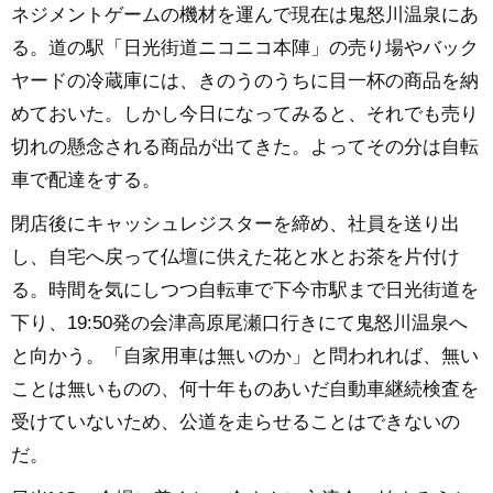
ネジメントゲームの機材を運んで現在は鬼怒川温泉にあ
る。道の駅「日光街道ニコニコ本陣」の売り場やバック
ヤードの冷蔵庫には、きのうのうちに目一杯の商品を納
めておいた。しかし今日になってみると、それでも売り
切れの懸念される商品が出てきた。よってその分は自転
車で配達をする。
閉店後にキャッシュレジスターを締め、社員を送り出
し、自宅へ戻って仏壇に供えた花と水とお茶を片付け
る。時間を気にしつつ自転車で下今市駅まで日光街道を
下り、19:50発の会津高原尾瀬口行きにて鬼怒川温泉へ
と向かう。「自家用車は無いのか」と問われれば、無い
ことは無いものの、何十年ものあいだ自動車継続検査を
受けていないため、公道を走らせることはできないの
だ。