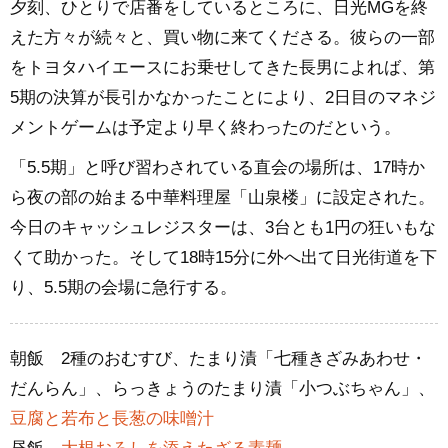
夕刻、ひとりで店番をしているところに、日光MGを終
えた方々が続々と、買い物に来てくださる。彼らの一部
をトヨタハイエースにお乗せしてきた長男によれば、第
5期の決算が長引かなかったことにより、2日目のマネジ
メントゲームは予定より早く終わったのだという。
「5.5期」と呼び習わされている直会の場所は、17時か
ら夜の部の始まる中華料理屋「山泉楼」に設定された。
今日のキャッシュレジスターは、3台とも1円の狂いもな
くて助かった。そして18時15分に外へ出て日光街道を下
り、5.5期の会場に急行する。
朝飯 2種のおむすび、たまり漬「七種きざみあわせ・
だんらん」、らっきょうのたまり漬「小つぶちゃん」、
豆腐と若布と長葱の味噌汁