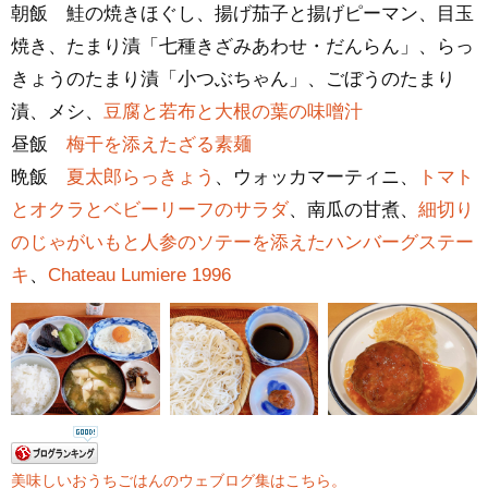
朝飯 鮭の焼きほぐし、揚げ茄子と揚げピーマン、目玉
焼き、たまり漬「七種きざみあわせ・だんらん」、らっ
きょうのたまり漬「小つぶちゃん」、ごぼうのたまり
漬、メシ、
豆腐と若布と大根の葉の味噌汁
昼飯
梅干を添えたざる素麺
晩飯
夏太郎らっきょう
、ウォッカマーティニ、
トマト
とオクラとベビーリーフのサラダ
、南瓜の甘煮、
細切り
のじゃがいもと人参のソテーを添えたハンバーグステー
キ
、
Chateau Lumiere 1996
美味しいおうちごはんのウェブログ集はこちら。