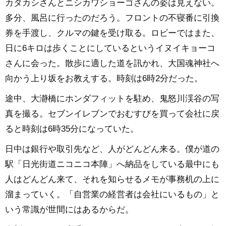
カタカシさんとニシカワショーゴさんの姿は見えない。
多分、風呂に行ったのだろう。フロントの不寝番に引換
券を手渡し、クルマの鍵を受け取る。ロビーではまた、
日に6キロは歩くことにしているというイヌイキョーコ
さんに会った。散歩に適した道を訊かれ、大国魂神社へ
向かう上り坂をお教えする。時刻は6時2分だった。
途中、大瀞橋にホンダフィットを駐め、鬼怒川渓谷の写
真を撮る。セブンイレブンでおむすびを買って会社に戻
ると時刻は6時35分になっていた。
日中は銀行や取引先など、人がどんどん来る。僕が道の
駅「日光街道ニコニコ本陣」へ納品をしている最中にも
人はどんどん来て、それを知らせるメモが事務机の上に
溜まっていく。「自営業の経営者は会社にいるもの」と
いう常識が世間にはあるからだ。