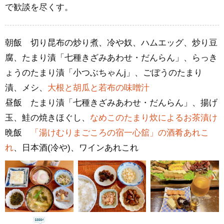
で歓談を尽くす。
朝飯 切り昆布の炒り煮、冷や奴、ハムエッグ、炒り豆
腐、たまり漬「七種きざみあわせ・だんらん」、らっき
ょうのたまり漬「小つぶちゃんj」、ごぼうのたまり
漬、メシ、
大根と胡瓜と若布の味噌汁
昼飯 たまり漬「七種きざみあわせ・だんらん」、揚げ
玉、鮭の焼きほぐし、
なめこのたまり炊によるお茶漬け
晩飯
「湯けむりまごころの宿一心舘」の酒肴あれこ
れ
、日本酒(冷や)、ワインあれこれ