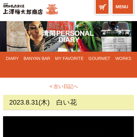
MENU
DIARY
BANYAN BAR
MY FAVORITE
GOURMET
WORKS
< 古い日記へ
2023.8.31(木)
白い花