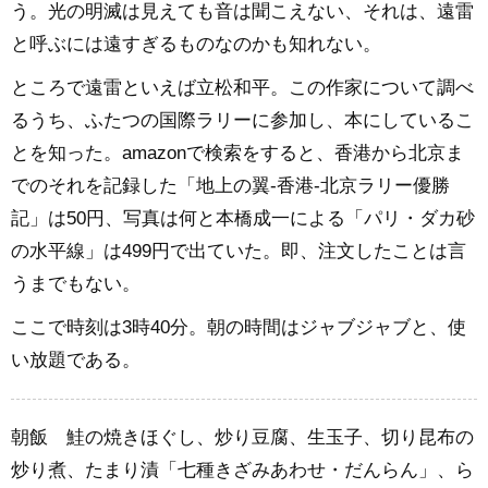
う。光の明滅は見えても音は聞こえない、それは、遠雷
と呼ぶには遠すぎるものなのかも知れない。
ところで遠雷といえば立松和平。この作家について調べ
るうち、ふたつの国際ラリーに参加し、本にしているこ
とを知った。amazonで検索をすると、香港から北京ま
でのそれを記録した「地上の翼-香港-北京ラリー優勝
記」は50円、写真は何と本橋成一による「パリ・ダカ砂
の水平線」は499円で出ていた。即、注文したことは言
うまでもない。
ここで時刻は3時40分。朝の時間はジャブジャブと、使
い放題である。
朝飯 鮭の焼きほぐし、炒り豆腐、生玉子、切り昆布の
炒り煮、たまり漬「七種きざみあわせ・だんらん」、ら