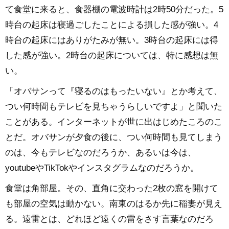
て食堂に来ると、食器棚の電波時計は2時50分だった。5
時台の起床は寝過ごしたことによる損した感が強い。4
時台の起床にはありがたみが無い。3時台の起床には得
した感が強い。2時台の起床については、特に感想は無
い。
「オバサンって『寝るのはもったいない』とか考えて、
つい何時間もテレビを見ちゃうらしいですよ」と聞いた
ことがある。インターネットが世に出はじめたころのこ
とだ。オバサンが夕食の後に、つい何時間も見てしまう
のは、今もテレビなのだろうか、あるいは今は、
youtubeやTikTokやインスタグラムなのだろうか。
食堂は角部屋。その、直角に交わった2枚の窓を開けて
も部屋の空気は動かない。南東のはるか先に稲妻が見え
る。遠雷とは、どれほど遠くの雷をさす言葉なのだろ