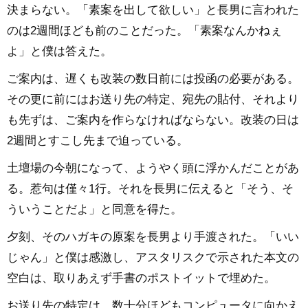
決まらない。「素案を出して欲しい」と長男に言われた
のは2週間ほども前のことだった。「素案なんかねぇ
よ」と僕は答えた。
ご案内は、遅くも改装の数日前には投函の必要がある。
その更に前にはお送り先の特定、宛先の貼付、それより
も先ずは、ご案内を作らなければならない。改装の日は
2週間とすこし先まで迫っている。
土壇場の今朝になって、ようやく頭に浮かんだことがあ
る。惹句は僅々1行。それを長男に伝えると「そう、そ
ういうことだよ」と同意を得た。
夕刻、そのハガキの原案を長男より手渡された。「いい
じゃん」と僕は感激し、アスタリスクで示された本文の
空白は、取りあえず手書のポストイットで埋めた。
お送り先の特定は、数十分ほどもコンピュータに向かえ