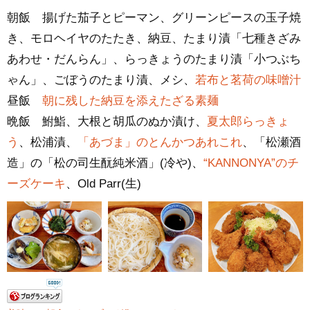
朝飯 揚げた茄子とピーマン、グリーンピースの玉子焼
き、モロヘイヤのたたき、納豆、たまり漬「七種きざみ
あわせ・だんらん」、らっきょうのたまり漬「小つぶち
ゃん」、ごぼうのたまり漬、メシ、
若布と茗荷の味噌汁
昼飯
朝に残した納豆を添えたざる素麺
晩飯 鮒鮨、大根と胡瓜のぬか漬け、
夏太郎らっきょ
う
、松浦漬、
「あづま」のとんかつあれこれ
、「松瀬酒
造」の「松の司生酛純米酒」(冷や)、
“KANNONYA”のチ
ーズケーキ
、Old Parr(生)