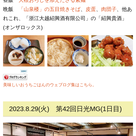
昼飯
大根おろしを添えたざる素麺
晩飯
「山泉楼」の五目焼きそば
、
皮蛋
、
肉団子
、他あ
れこれ、「浙江大越紹興酒有限公司」の「紹興貴酒」
(オンザロックス)
美味しいおうちごはんのウェブログ集はこちら。
2023.8.29(火)
第42回日光MG(1日目)