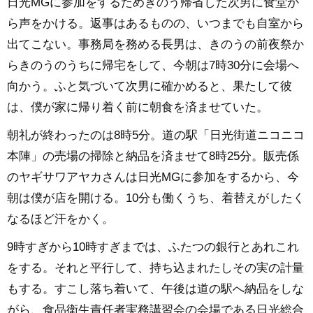
日光MGに参加をするためきのう帰省した次男に食堂か
ら声をかける。返事はあるものの、いつまでも自室から
出てこない。事務局を務める長男は、きのうの前夜祭か
らきのうのうちに帰宅をして、今朝は7時30分に会場へ
向かう。ふと気づいて次男に確かめると、果たして彼
は、僕が家に帰り着く前に朝食を済ませていた。
朝礼が終わったのは8時5分。道の駅「日光街道ニコニコ
本陣」の売場の掃除と納品を済ませて8時25分。販売係
のヤギサワアヤカさんは日光MGに参加をするから、今
朝は僕が店を開ける。10分も働くうち、着替えがしたく
なるほど汗をかく。
9時すぎから10時すぎまでは、ふたつの銀行とあれこれ
をする。それと平行して、持ち込まれたしその実の計量
もする。すこし落ち着いて、午後は道の駅へ納品をしな
がら、食品衛生責任者実務講習会の会場である日光総合