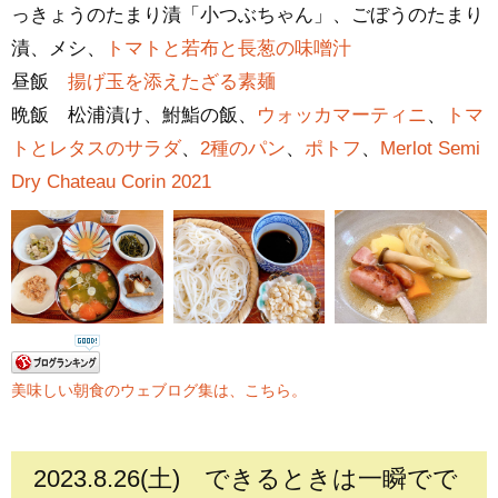
っきょうのたまり漬「小つぶちゃん」、ごぼうのたまり
漬、メシ、
トマトと若布と長葱の味噌汁
昼飯
揚げ玉を添えたざる素麺
晩飯 松浦漬け、鮒鮨の飯、
ウォッカマーティニ
、
トマ
トとレタスのサラダ
、
2種のパン
、
ポトフ
、
Merlot Semi
Dry Chateau Corin 2021
美味しい朝食のウェブログ集は、こちら。
2023.8.26(土)
できるときは一瞬でで