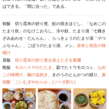
ばできる。「間に合った」である。
朝飯 切り昆布の炒り煮、鮭の焼きほぐし、「なめこの
たまり炊」のなけこおろし、冷や奴、たまり漬「七種き
ざみあわせ・だんらん」、らっきょうのたまり漬「小つ
ぶちゃん」、ごぼうのたまり漬、メシ、
若布と胡瓜の味
噌汁
昼飯
切り昆布の炒り煮を添えたざる素麺
晩飯
モロヘイヤのたたき
、茹でたトウモロコシ、
なめ
この味噌汁
、
鰤の塩焼き
、きのうのとんかつの残り、
麦
焼酎「こいむぎやわらか」(ソーダ割り)