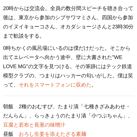
20時からは交流会。全員の数分間スピーチを聴き合って
後は、東京から参加のシブサワマミさん、四国から参加
のイヌイキョーコさん、オカダショージさんと23時30分
まで歓談をする。
0時ちかくの風呂場にいるのは僕だけだった。そこから
出てエレベータへ向かう途中、壁に大書された”WE
LOVE MG”の文字を見つける。その筆跡にはテック鉄道
模型クラブの、つまりはハッカーの匂いがした。僕は笑
って、
それをスマートフォンに収めた
。
朝飯 2種のおむすび、たまり漬「七種きざみあわせ・
だんらん」、らっきょうのたまり漬「小つぶちゃん」、
豆腐と若布と長葱の味噌汁
昼飯
おろし生姜を添えたざる素麺