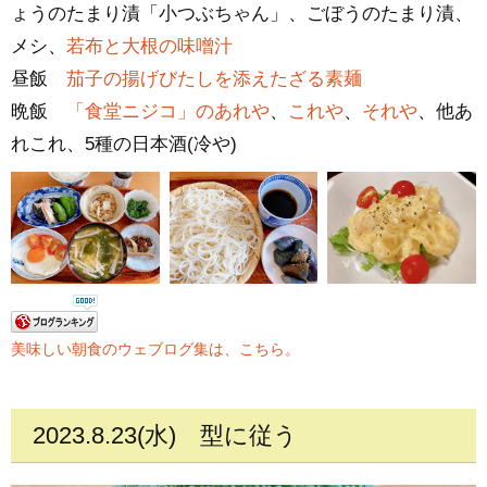
ょうのたまり漬「小つぶちゃん」、ごぼうのたまり漬、
メシ、
若布と大根の味噌汁
昼飯
茄子の揚げびたしを添えたざる素麺
晩飯
「食堂ニジコ」のあれや
、
これや
、
それや
、他あ
れこれ、5種の日本酒(冷や)
美味しい朝食のウェブログ集は、こちら。
2023.8.23(水)
型に従う