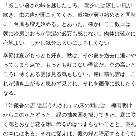
「厳しい暑さの峠を越したころ。 朝夕には涼しい風が
吹き、虫の声が聞こえてくる。穀物が実り始めると同時
に、台風も増え始める」とあった。確かにここ数日は、
朝に冷房はおろか除湿の必要も感じない。肉体は確かに
心地よい。しかし気分は大いによろしくない。
季節は夏がもっとも好き。秋は、その夏を過去に追いや
ってしまう点で、もっとも好まない季節だ。空の高いと
ころに薄くある雲は見る気もしない。逆に積乱雲は、こ
れが湧き上がると思わず見とれ、それを画像に残したく
なる。
「汁飯香の店 隠居うわさわ」の床の間には、梅雨明け
からこのかたずっと、緑の抽象画を掛けてきた。庭に咲
く花とおなじ花を床に飾るのはつまらないことと、室礼
の本にはある。それに従えば、庭の緑と呼応するような