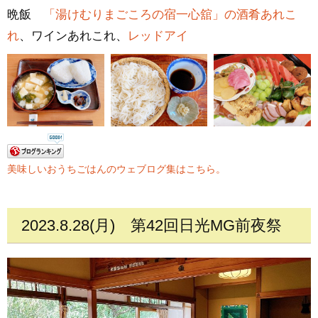
晩飯
「湯けむりまごころの宿一心舘」の酒肴あれこ
れ
、ワインあれこれ、
レッドアイ
美味しいおうちごはんのウェブログ集はこちら。
2023.8.28(月)
第42回日光MG前夜祭