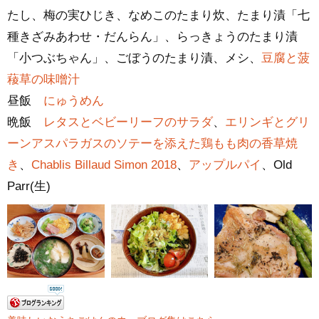
たし、梅の実ひじき、なめこのたまり炊、たまり漬「七
種きざみあわせ・だんらん」、らっきょうのたまり漬
「小つぶちゃん」、ごぼうのたまり漬、メシ、
豆腐と菠
薐草の味噌汁
昼飯
にゅうめん
晩飯
レタスとベビーリーフのサラダ
、
エリンギとグリ
ーンアスパラガスのソテーを添えた鶏もも肉の香草焼
き
、
Chablis Billaud Simon 2018
、
アップルパイ
、Old
Parr(生)