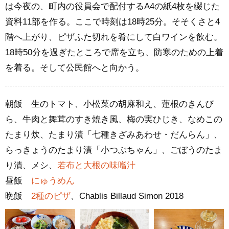
は今夜の、町内の役員会で配付するA4の紙4枚を綴じた
資料11部を作る。ここで時刻は18時25分。そそくさと4
階へ上がり、ピザふた切れを肴にして白ワインを飲む。
18時50分を過ぎたところで席を立ち、防寒のための上着
を着る。そして公民館へと向かう。
朝飯 生のトマト、小松菜の胡麻和え、蓮根のきんぴ
ら、牛肉と舞茸のすき焼き風、梅の実ひじき、なめこの
たまり炊、たまり漬「七種きざみあわせ・だんらん」、
らっきょうのたまり漬「小つぶちゃん」、ごぼうのたま
り漬、メシ、
若布と大根の味噌汁
昼飯
にゅうめん
晩飯
2種のピザ
、Chablis Billaud Simon 2018