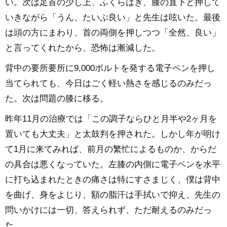
い。次は足首の少し上、ふくらはぎ、膝の直下と押して
いきながら「うん、たいぶ良い」と先生は呟いた。最後
は頭の方にまわり、首の両側を押しつつ「全然、良い」
と言ってくれたから、恐怖は漸減した。
背中の要所要所に9,000ボルトを発する電子ペンを押し
当てられても、今日はごく軽い熱さを感じるのみだっ
た。次は問題の膝に移る。
昨年11月の治療では「この調子ならひと月半や2ヶ月を
置いても大丈夫」と太鼓判を押された。しかし年が明け
て1月に来てみれば、前月の繁忙によるものか、からだ
の具合は悪くなっていた。左膝の内側に電子ペンを水平
に打ち込まれたときの痛さは特にすさまじく、僕は背中
を曲げ、身をよじり、額の脂汗は手拭いで抑え、先生の
問いかけには一切、答えられず、ただ耐えるのみだっ
た。