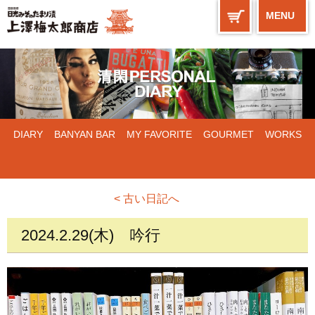
MENU
DIARY
BANYAN BAR
MY FAVORITE
GOURMET
WORKS
< 古い日記へ
2024.2.29(木)
吟行