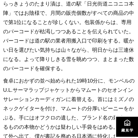
らっきょうのたまり漬は、道の駅「日光街道ニコニコ本
陣」ではお陰様で、月間の販売個数がすべての商品の中
で第1位になることが珍しくない。包装係からは、専用
のバーコードが枯渇しつつあることを伝えられていた。
バーコードは道の駅の業者用搬入口で印刷をする。暖か
い日を選びたい気持ちは山々ながら、明日からは三連休
になる。よって降りしきる雪を眺めつつ、まとまった数
のバーコードを確保する。
食卓におかずの並べ始められた19時10分に、モンベルの
U.L.サーマラップジャケットからマムートのセオンイン
サレーションカーディガンに着替える。首にはミズノの
ネックゲイターを付け、マムートの分厚いビーニーをか
ぶる。手にはオフクロの遺した、ブランド名の刺繍はあ
るものの本物かどうかは疑わしい手袋をはめる。そうし
て外へ出て、僕が書記を務める日本酒に特化した飲み会