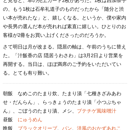
と見ると、本の売上カード2枚があった。1枚は西加奈子
の、もう1枚は石牟礼道子のものだったから「随分と渋
い本が売れたな」と、嬉しくなる。というか、僕や家内
や長男の選んだ本が売れれば素直に嬉しい。ひとりのお
客様が2冊をお買い上げくださったのだろうか。
さて明日は月が改まる。隠居の軸は、午前のうちに替え
た。「汁飯香の店 隠居うわさわ」は3月2日より営業を
再開する。当日は、ほぼ満席のご予約をいただいてい
る。とても有り難い。
朝飯 なめこのたまり炊、たまり漬「七種きざみあわ
せ・だんらん」、らっきょうのたまり漬「小つぶちゃ
ん」、ごぼうのたまり漬、メシ、
ブテチゲ風味噌汁
昼飯
にゅうめん
晩飯
ブラックオリーブ
、
パン
、
洋風のおかずあれこ