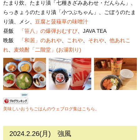
たまり炊、たまり漬「七種きざみあわせ・だんらん」、
らっきょうのたまり漬「小つぶちゃん」、ごぼうのたま
り漬、メシ、
豆腐と菠薐草の味噌汁
昼飯
「笹八」の爆弾おむすび
、JAVA TEA
晩飯
「和居」のあれや
、
これや
、
それや
、
他あれこ
れ
、
麦焼酎「二階堂」(お湯割り)
美味しいおうちごはんのウェブログ集はこちら。
2024.2.26(月)
強風