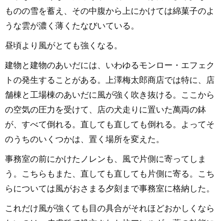
ものの雪を蓄え、その中腹から上にかけては綿菓子のよ
うな雲が濃く薄くたなびいている。
昼頃より風がとても強くなる。
建物と建物のあいだには、いわゆるモンロー・エフェク
トの発生することがある。上澤梅太郎商店では特に、店
舗棟と工場棟のあいだに風が強く吹き抜ける。ここから
の空気の圧力を受けて、店の犬走りに置いた萬両の鉢
が、すべて倒れる。直しても直しても倒れる。よってそ
のうちのいくつかは、置く場所を変えた。
事務室の前にかけたノレンも、風で片側に寄ってしま
う。こちらもまた、直しても直しても片側に寄る。こち
らについては風がおさまる夕刻まで事務室に格納した。
これだけ風が強くても目の具合がそれほどおかしくなら