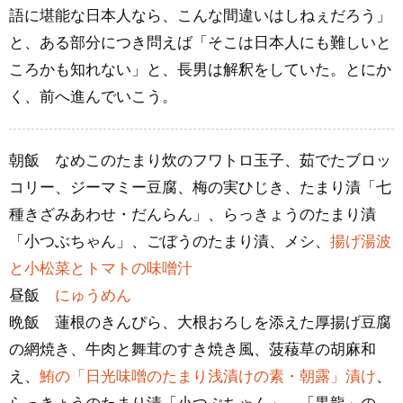
語に堪能な日本人なら、こんな間違いはしねぇだろう」
と、ある部分につき問えば「そこは日本人にも難しいと
ころかも知れない」と、長男は解釈をしていた。とにか
く、前へ進んでいこう。
朝飯 なめこのたまり炊のフワトロ玉子、茹でたブロッ
コリー、ジーマミー豆腐、梅の実ひじき、たまり漬「七
種きざみあわせ・だんらん」、らっきょうのたまり漬
「小つぶちゃん」、ごぼうのたまり漬、メシ、
揚げ湯波
と小松菜とトマトの味噌汁
昼飯
にゅうめん
晩飯 蓮根のきんぴら、大根おろしを添えた厚揚げ豆腐
の網焼き、牛肉と舞茸のすき焼き風、菠薐草の胡麻和
え、
鮪の「日光味噌のたまり浅漬けの素・朝露」漬け
、