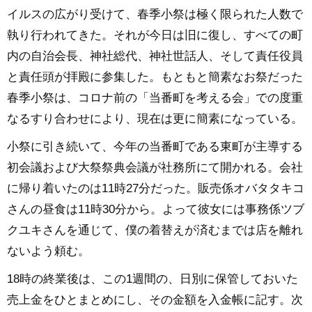
イルスの広がり受けて、春季小祭は極く限られた人数で
執り行われてきた。それが今日は旧に復し、すべての町
内の自治会長、神社総代、神社世話人、そして責任役員
と責任頭が拝殿に参集した。もともと簡素なお祭だった
春季小祭は、コロナ前の「当番町を考える会」での度重
なるすり合わせにより、現在は更に簡素になっている。
小祭に引き続いて、今年の当番町である東町が主導する
初会議および大祭祭典会議が社務所にて開かれる。会社
に帰り着いたのは11時27分だった。販売係オバタタキコ
さんの昼食は11時30分から。よって彼女には事務係ツブ
クユキさんを通じて、僕の着替えが済むまでは店を離れ
ないよう頼む。
18時の終業後は、この1週間の、日別に保管しておいた
売上金をひとまとめにし、その金額を入金帳に記す。次