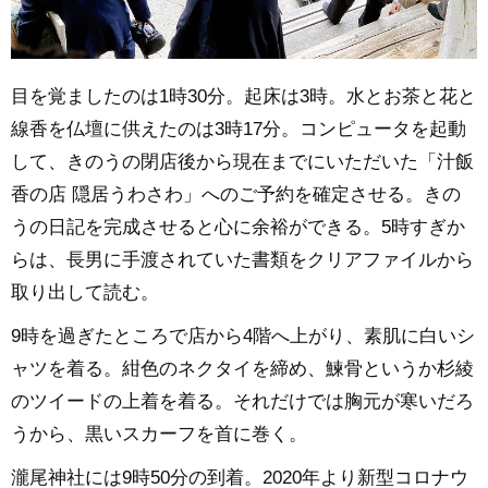
目を覚ましたのは1時30分。起床は3時。水とお茶と花と
線香を仏壇に供えたのは3時17分。コンピュータを起動
して、きのうの閉店後から現在までにいただいた「汁飯
香の店 隠居うわさわ」へのご予約を確定させる。きの
うの日記を完成させると心に余裕ができる。5時すぎか
らは、長男に手渡されていた書類をクリアファイルから
取り出して読む。
9時を過ぎたところで店から4階へ上がり、素肌に白いシ
ャツを着る。紺色のネクタイを締め、鰊骨というか杉綾
のツイードの上着を着る。それだけでは胸元が寒いだろ
うから、黒いスカーフを首に巻く。
瀧尾神社には9時50分の到着。2020年より新型コロナウ