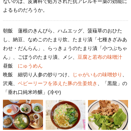
ないのは、皮膚科で処方された抗アレルギー薬の効能に
よるものだろうか。
朝飯 蓮根のきんぴら、ハムエッグ、菠薐草のおひた
し、納豆、なめこのたまり炊、たまり漬「七種きざみあ
わせ・だんらん」、らっきょうのたまり漬「小つぶちゃ
ん」、ごぼうのたまり漬、メシ、
豆腐と若布の味噌汁
昼飯
にゅうめん
晩飯 細切り人参の炒りつけ、
じゃがいもの味噌炒り
、
沢庵、
ベビーリーフを添えた豚の生姜焼き
、「黒龍」の
「垂れ口純米吟醸」(冷や)