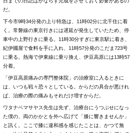
日までの日記はかならず完成をさせておく必要があるの
だ。
下今市9時34分発の上り特急は、11時02分に北千住に着
く。常磐線の東京行きには遅延が発生していたため、停
車中の上野行きに乗る。11時30分すぎに東京駅に着き、
紀伊國屋で食料を手に入れ、11時57分発のこだま723号
に乗る。熱海で伊東線に乗り換え、伊豆高原には13時57
分着。
「伊豆高原痛みの専門整体院」の治療室に入るときに
は、いつも戦々恐々としている。からだの具合が悪けれ
ば、治療の際の痛みもそれだけ増すからだ。
ワタナベマサヤス先生は先ず、治療台にうつぶせになっ
た僕の、両のかかとを外へ広げて「膝に響きませんか」
と訊く。ここで膝に違和感を感じたことは、かつて無