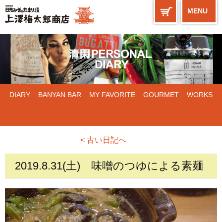
MENU
DIARY
BANYAN BAR
MY FAVORITE
GOURMET
WORKS
< 古い日記へ
2019.8.31(土)
味噌のつゆによる素麺