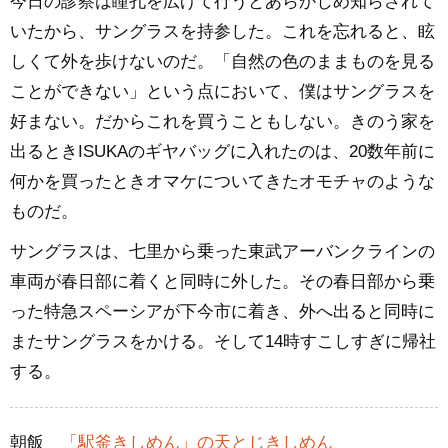
今日の診察は瞳孔を広げて行うとあらかじめ知らされて
いたから、サングラスを持参した。これを忘れると、眩
しくて外を歩けないのだ。「自然の色のままものを見る
ことができない」という点において、僕はサングラスを
好まない。だからこれを買うこともしない。きのう家を
出るときISUKAのギヤバッグに入れたのは、20数年前に
何かを買ったときオマケについてきたオモチャのような
ものだ。
サングラスは、七里から乗った東武アーバンクラインの
車両が春日部に着くと同時に外した。その春日部から乗
った特急スペーシアが下今市に着き、外へ出ると同時に
またサングラスをかける。そして14時すこしすぎに帰社
する。
朝飯
「駅釜きしめん」の天とじきしめん