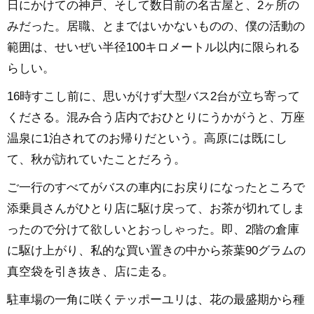
日にかけての神戸、そして数日前の名古屋と、2ヶ所の
みだった。居職、とまではいかないものの、僕の活動の
範囲は、せいぜい半径100キロメートル以内に限られる
らしい。
16時すこし前に、思いがけず大型バス2台が立ち寄って
くださる。混み合う店内でおひとりにうかがうと、万座
温泉に1泊されてのお帰りだという。高原には既にし
て、秋が訪れていたことだろう。
ご一行のすべてがバスの車内にお戻りになったところで
添乗員さんがひとり店に駆け戻って、お茶が切れてしま
ったので分けて欲しいとおっしゃった。即、2階の倉庫
に駆け上がり、私的な買い置きの中から茶葉90グラムの
真空袋を引き抜き、店に走る。
駐車場の一角に咲くテッポーユリは、花の最盛期から種