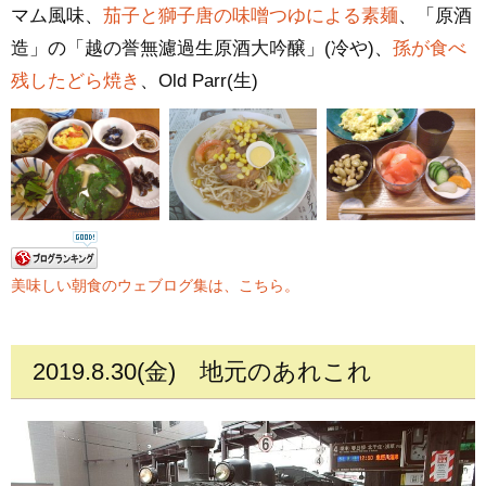
マム風味、
茄子と獅子唐の味噌つゆによる素麺
、「原酒
造」の「越の誉無濾過生原酒大吟醸」(冷や)、
孫が食べ
残したどら焼き
、Old Parr(生)
美味しい朝食のウェブログ集は、こちら。
2019.8.30(金)
地元のあれこれ