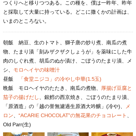
つくりへと移りつつある。この種を、僕は一昨年、昨年
と採取して大量に持っている。どこに撒くかの計画は、
いまのところない。
朝飯 納豆、生のトマト、獅子唐の炒り煮、南瓜の煮
物、たまり漬「刻みザクザクしょうが」を薬味にした牛
肉のしぐれ煮、胡瓜のぬか漬け、ごぼうのたまり漬、メ
シ、
モロヘイヤの味噌汁
昼飯
「食堂ニジコ」の冷やし中華(1.5玉)
晩飯 モロヘイヤのたたき、南瓜の煮物、
厚揚げ豆腐と
茄子の揚げだし
、銀鱈の西京焼き、ごぼうのたまり漬、
「原酒造」の「越の誉無濾過生原酒大吟醸」(冷や)、
メ
ロン
、
“ACARIE CHOCOLAT”の無花果のチョコレート
、
Old Parr(生)