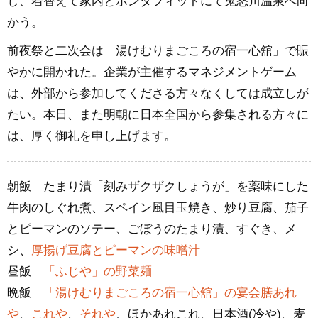
し、着替えて家内とホンダフィットにて鬼怒川温泉へ向
かう。
前夜祭と二次会は「湯けむりまごころの宿一心舘」で賑
やかに開かれた。企業が主催するマネジメントゲーム
は、外部から参加してくださる方々なくしては成立しが
たい。本日、また明朝に日本全国から参集される方々に
は、厚く御礼を申し上げます。
朝飯 たまり漬「刻みザクザクしょうが」を薬味にした
牛肉のしぐれ煮、スペイン風目玉焼き、炒り豆腐、茄子
とピーマンのソテー、ごぼうのたまり漬、すぐき、メ
シ、
厚揚げ豆腐とピーマンの味噌汁
昼飯
「ふじや」の野菜麺
晩飯
「湯けむりまごころの宿一心舘」の宴会膳あれ
や
、
これや
、
それや
、ほかあれこれ、日本酒(冷や)、麦