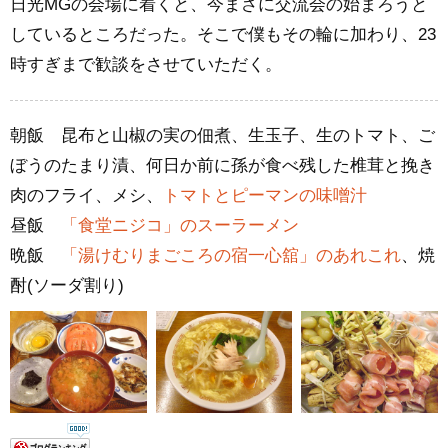
日光MGの会場に着くと、今まさに交流会の始まろうと
しているところだった。そこで僕もその輪に加わり、23
時すぎまで歓談をさせていただく。
朝飯 昆布と山椒の実の佃煮、生玉子、生のトマト、ご
ぼうのたまり漬、何日か前に孫が食べ残した椎茸と挽き
肉のフライ、メシ、
トマトとピーマンの味噌汁
昼飯
「食堂ニジコ」のスーラーメン
晩飯
「湯けむりまごころの宿一心舘」のあれこれ
、焼
酎(ソーダ割り)