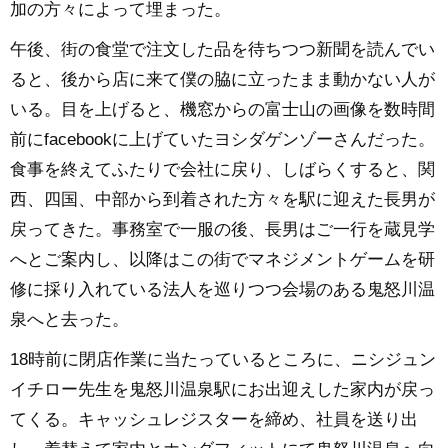
加の方々によって埋まった。
午後、街の食堂で注文した品を待ちつつ新聞を読んでい
ると、後から店に来て僕の脇に立ったまま動かない人が
いる。目を上げると、機窓からの富士山の画像を数時間
前にfacebookに上げていたヨシダゲンゾーさんだった。
食事を終えてふたりで会社に戻り、しばらくすると、関
西、四国、中部から到着された方々を駅に迎えた長男が
戻ってきた。事務室で一服の後、長男はご一行を蔵見学
へとご案内し、以降はこの街でマネジメントゲームを研
修に採り入れている法人を巡りつつ会場のある鬼怒川温
泉へと去った。
18時前に閉店作業に当たっているところに、ニシジュン
イチロー先生を鬼怒川温泉駅にお出迎えした家内が戻っ
てくる。キャッシュレジスターを締め、社員を送り出