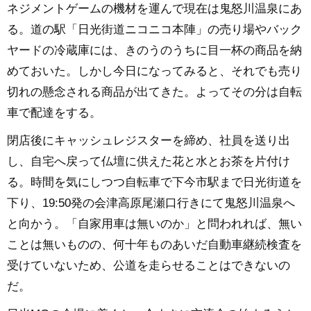
ネジメントゲームの機材を運んで現在は鬼怒川温泉にあ
る。道の駅「日光街道ニコニコ本陣」の売り場やバック
ヤードの冷蔵庫には、きのうのうちに目一杯の商品を納
めておいた。しかし今日になってみると、それでも売り
切れの懸念される商品が出てきた。よってその分は自転
車で配達をする。
閉店後にキャッシュレジスターを締め、社員を送り出
し、自宅へ戻って仏壇に供えた花と水とお茶を片付け
る。時間を気にしつつ自転車で下今市駅まで日光街道を
下り、19:50発の会津高原尾瀬口行きにて鬼怒川温泉へ
と向かう。「自家用車は無いのか」と問われれば、無い
ことは無いものの、何十年ものあいだ自動車継続検査を
受けていないため、公道を走らせることはできないの
だ。