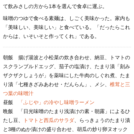
て飲みさしの方から1本を選んで食卓に運ぶ。
味噌のつゆで食べる素麺は、しごく美味かった。家内も
「美味しい、美味しい」と食べている。「だったらこれ
からは、いそいそと作ってくれ」である。
朝飯 揚げ湯波と小松菜の炊き合わせ、納豆、トマトの
スクランブルドエッグ、茄子の塩漬け、たまり漬「刻み
ザクザクしょうが」を薬味にした牛肉のしぐれ煮、たま
り漬「七種きざみあわせ・だんらん」、メシ、
椎茸と三
つ葉の味噌汁
昼飯
「ふじや」の冷やし味噌ラーメン
晩飯 「日光味噌のたまり浅漬けの素・朝露」によるひ
たし豆、
トマトと西瓜のサラダ
、らっきょうのたまり漬
と3種のぬか漬けの盛り合わせ、胡瓜の炒り卵ヌオック