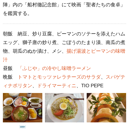
陣」内の「船村徹記念館」にて映画「聖者たちの食卓」
を鑑賞する。
朝飯 納豆、炒り豆腐、ピーマンのソテーを添えたハム
エッグ、獅子唐の炒り煮、ごぼうのたまり漬、南瓜の煮
物、胡瓜のぬか漬け、メシ、
揚げ湯波とピーマンの味噌
汁
昼飯
「ふじや」の冷やし味噌ラーメン
晩飯
トマトとモッツァレラチーズのサラダ
、
スパゲテ
ィナポリタン
、
ドライマーティニ
、TIO PEPE