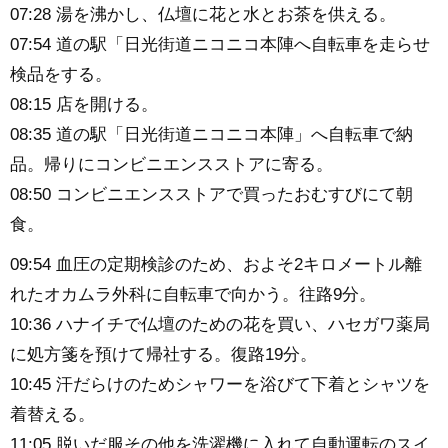
07:28 湯を沸かし、仏壇に花と水とお茶を供える。
07:54 道の駅「日光街道ニコニコ本陣へ自転車を走らせ
検品をする。
08:15 店を開ける。
08:35 道の駅「日光街道ニコニコ本陣」へ自転車で納
品。帰りにコンビニエンスストアに寄る。
08:50 コンビニエンスストアで買ったおむすびにて朝
食。
09:54 血圧の定期検診のため、およそ2キロメートル離
れたオカムラ外科に自転車で向かう。往路9分。
10:36 ハナイチで仏壇のための花を買い、ハセガワ薬局
に処方箋を預けて帰社する。復路19分。
10:45 汗だらけのためシャワーを浴びて下着とシャツを
着替える。
11:05 脱いだ服その他を洗濯機に入れて自動運転のスイ