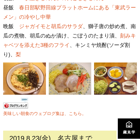
昼飯
春日部駅野田線プラットホームにある「東武ラー
メン」の冷やし中華
晩飯
ジャガイモと胡瓜のサラダ
、獅子唐の炒め煮、南
瓜の煮物、胡瓜のぬか漬け、ごぼうのたまり漬、
刻みキ
ャベツを添えた3種のフライ
、キンミヤ焼酎(ソーダ割
り)、
梨
美味しい朝食のウェブログ集は、こちら。
2019.8.23(金)
名古屋まで