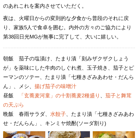
のあれこれを案内させていただく。
夜は、火曜日からの変則的な夕食から普段のそれに戻
り、家族5人で食卓を囲む。内外の方々のご協力により
第38回日光MGが無事に完了して、大いに嬉しい。
朝飯 茄子の塩漬け、たまり漬「刻みザクザクしょう
が」を薬味にした牛肉のしぐれ煮、玉子焼き、茄子とピ
ーマンのソテー、たまり漬「七種きざみあわせ・だんら
ん」、メシ、
揚げ茄子の味噌汁
昼飯
「玄蕎麦河童」の十割蕎麦2種盛り
、
茄子と舞茸
の天ぷら
晩飯 春雨サラダ、
水餃子
、たまり漬「七種きざみあわ
せ・だんらん」、キンミヤ焼酎(ソーダ割り)