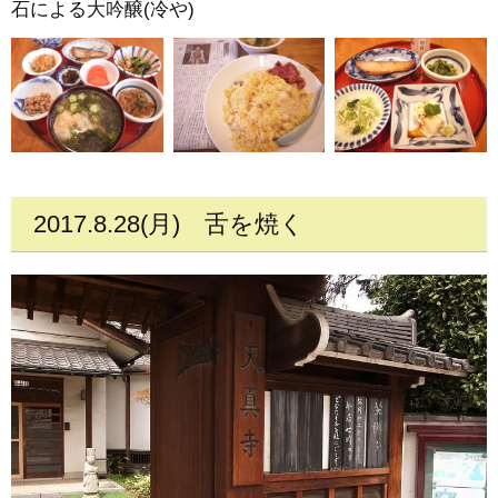
石による大吟醸(冷や)
2017.8.28(月)
舌を焼く