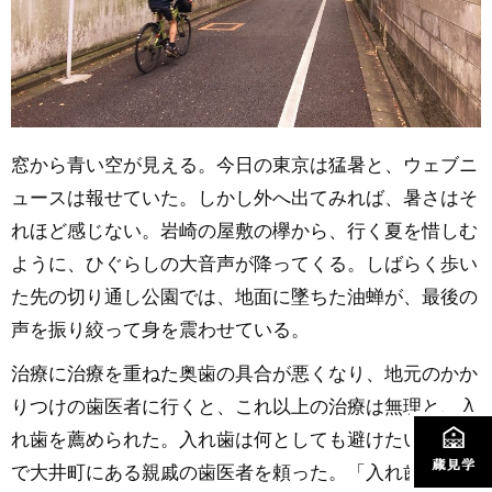
窓から青い空が見える。今日の東京は猛暑と、ウェブニ
ュースは報せていた。しかし外へ出てみれば、暑さはそ
れほど感じない。岩崎の屋敷の欅から、行く夏を惜しむ
ように、ひぐらしの大音声が降ってくる。しばらく歩い
た先の切り通し公園では、地面に墜ちた油蝉が、最後の
声を振り絞って身を震わせている。
治療に治療を重ねた奥歯の具合が悪くなり、地元のかか
りつけの歯医者に行くと、これ以上の治療は無理と、入
れ歯を薦められた。入れ歯は何としても避けたい。そこ
で大井町にある親戚の歯医者を頼った。「入れ歯の必要