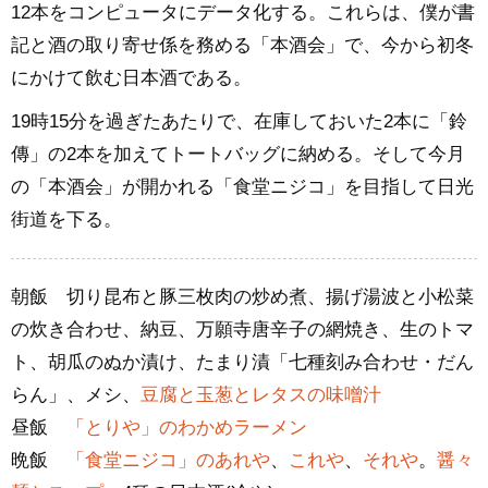
12本をコンピュータにデータ化する。これらは、僕が書
記と酒の取り寄せ係を務める「本酒会」で、今から初冬
にかけて飲む日本酒である。
19時15分を過ぎたあたりで、在庫しておいた2本に「鈴
傳」の2本を加えてトートバッグに納める。そして今月
の「本酒会」が開かれる「食堂ニジコ」を目指して日光
街道を下る。
朝飯 切り昆布と豚三枚肉の炒め煮、揚げ湯波と小松菜
の炊き合わせ、納豆、万願寺唐辛子の網焼き、生のトマ
ト、胡瓜のぬか漬け、たまり漬「七種刻み合わせ・だん
らん」、メシ、
豆腐と玉葱とレタスの味噌汁
昼飯
「とりや」のわかめラーメン
晩飯
「食堂ニジコ」のあれや
、
これや
、
それや
。
醤々