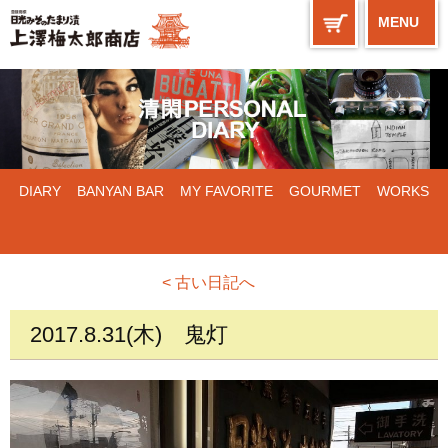
MENU
DIARY
BANYAN BAR
MY FAVORITE
GOURMET
WORKS
< 古い日記へ
2017.8.31(木)
鬼灯