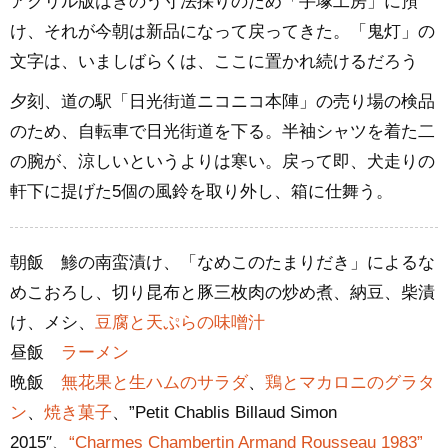
アクリル版はきのう寸法採りのため「手塚工房」に預
け、それが今朝は新品になって戻ってきた。「鬼灯」の
文字は、いましばらくは、ここに置かれ続けるだろう
夕刻、道の駅「日光街道ニコニコ本陣」の売り場の検品
のため、自転車で日光街道を下る。半袖シャツを着た二
の腕が、涼しいというよりは寒い。戻って即、犬走りの
軒下に提げた5個の風鈴を取り外し、箱に仕舞う。
朝飯 鯵の南蛮漬け、「なめこのたまりだき」によるな
めこおろし、切り昆布と豚三枚肉の炒め煮、納豆、柴漬
け、メシ、
豆腐と天ぷらの味噌汁
昼飯
ラーメン
晩飯
無花果と生ハムのサラダ
、
鶏とマカロニのグラタ
ン
、
焼き菓子
、”Petit Chablis Billaud Simon
2015″、
“Charmes Chambertin Armand Rousseau 1983”