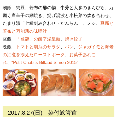
朝飯 納豆、若布の酢の物、牛蒡と人参のきんぴら、万
願寺唐辛子の網焼き、揚げ湯波と小松菜の炊き合わせ、
たまり漬「七種刻み合わせ・だんらん」、メシ、
豆腐と
若布と万能葱の味噌汁
昼飯
「登龍」の酸辛湯皇麺
、
焼き餃子
晩飯
トマトと胡瓜のサラダ
、
パン
、
ジャガイモと海老
の油煮を添えたローストポーク
、
お菓子あれこ
れ
、
“Petit Chablis Billaud Simon 2015”
2017.8.27(日)
染付鯰箸置