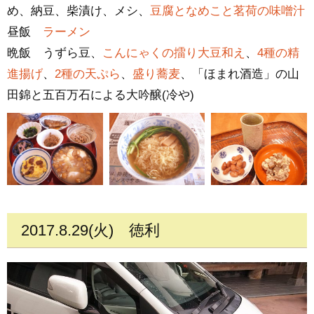
め、納豆、柴漬け、メシ、
豆腐となめこと茗荷の味噌汁
昼飯
ラーメン
晩飯 うずら豆、
こんにゃくの擂り大豆和え
、
4種の精
進揚げ
、
2種の天ぷら
、
盛り蕎麦
、「ほまれ酒造」の山
田錦と五百万石による大吟醸(冷や)
2017.8.29(火)
徳利