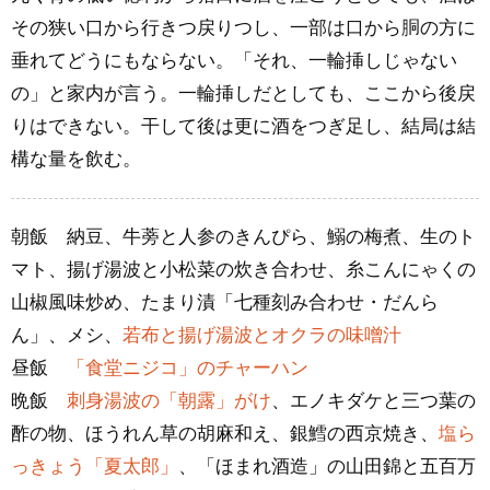
その狭い口から行きつ戻りつし、一部は口から胴の方に
垂れてどうにもならない。「それ、一輪挿しじゃない
の」と家内が言う。一輪挿しだとしても、ここから後戻
りはできない。干して後は更に酒をつぎ足し、結局は結
構な量を飲む。
朝飯 納豆、牛蒡と人参のきんぴら、鰯の梅煮、生のト
マト、揚げ湯波と小松菜の炊き合わせ、糸こんにゃくの
山椒風味炒め、たまり漬「七種刻み合わせ・だんら
ん」、メシ、
若布と揚げ湯波とオクラの味噌汁
昼飯
「食堂ニジコ」のチャーハン
晩飯
刺身湯波の「朝露」がけ
、エノキダケと三つ葉の
酢の物、ほうれん草の胡麻和え、銀鱈の西京焼き、
塩ら
っきょう「夏太郎」
、「ほまれ酒造」の山田錦と五百万