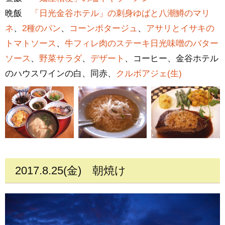
晩飯
「日光金谷ホテル」の刺身ゆばと八潮鱒のマリ
ネ
、
2種のパン
、
コーンポタージュ
、
アサリとイサキの
トマトソース
、
牛フィレ肉のステーキ日光味噌のバター
ソース
、
野菜サラダ
、
デザート
、コーヒー、金谷ホテル
のハウスワインの白、同赤、
クルボアジェ(生)
2017.8.25(金)
朝焼け