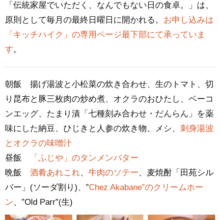
「伝統家屋でいただく、なんでもない日の食卓。」は、
原則として毎月の最終日曜日に開かれる。
お申し込みは
「キッチハイク」の専用ページ最下部にて承っていま
す
。
朝飯 揚げ湯波と小松菜の炊き合わせ、生のトマト、切
り昆布と豚三枚肉の炒め煮、オクラのおひたし、ベーコ
ンエッグ、たまり漬「七種刻み合わせ・だんらん」を薬
味にした納豆、ひじきと人参の炊き物、メシ、
刺身湯波
とオクラの味噌汁
昼飯
「ふじや」のタンメンバター
晩飯
酒肴あれこれ
、
牛肉のソテー
、麦焼酎「田苑シル
バー」(ソーダ割り)、”
Chez Akabane”のクリームホー
ン
、”Old Parr”(生)