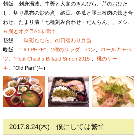
朝飯 刺身湯波、牛蒡と人参のきんぴら、芹のおひた
し、切り昆布の炒め煮、納豆、冬瓜と豚三枚肉の炊き合
わせ、たまり漬「七種刻み合わせ・だんらん」、メシ、
豆腐とオクラの味噌汁
昼飯
「味彩たむら」の日替わり弁当
晩飯
“TIO PEPE”
、
2種のサラダ
、
パン
、
ロールキャベ
ツ
、
“Petit Chablis Billaud Simon 2015”
、
桃のケー
キ
、”Old Parr”(生)
2017.8.24(木)
僕にしては繁忙