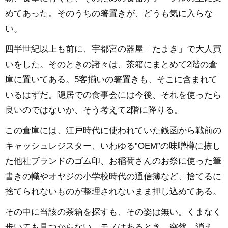
めてあった。そのうちの箸置きが、どうも気に入らな
い。
四半世紀以上も前に、宇都宮の器屋「たまき」で大人買
いをした。そのときの諸々は、茶箱にまとめて2階の倉
庫に置いてある。5客揃いの箸置きも、そこに含まれて
いるはずだ。隠居での食事会には今後、それを使ったら
良いのではないか、そう考えて2階に降りる。
この倉庫には、江戸時代に使われていた銭函から戦前の
キャッシュレジスター、いわゆる”OEM”の味噌樽に捺し
た他社ブランドのゴム印、お稲荷さんのお祭に使った筆
書きの幟やオヤジの小学校時代の通信簿など、捨てるに
捨てられないものが整理されないまま押し込めてある。
その中に当該の茶箱を探すも、その姿は無い。くまなく
歩いても見つからない。モノはあるとき、突然、消え