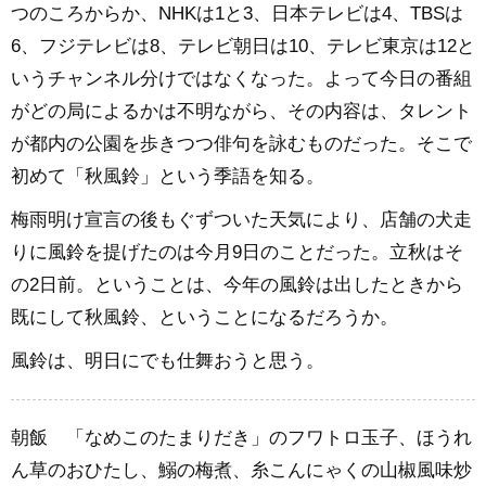
つのころからか、NHKは1と3、日本テレビは4、TBSは
6、フジテレビは8、テレビ朝日は10、テレビ東京は12と
いうチャンネル分けではなくなった。よって今日の番組
がどの局によるかは不明ながら、その内容は、タレント
が都内の公園を歩きつつ俳句を詠むものだった。そこで
初めて「秋風鈴」という季語を知る。
梅雨明け宣言の後もぐずついた天気により、店舗の犬走
りに風鈴を提げたのは今月9日のことだった。立秋はそ
の2日前。ということは、今年の風鈴は出したときから
既にして秋風鈴、ということになるだろうか。
風鈴は、明日にでも仕舞おうと思う。
朝飯 「なめこのたまりだき」のフワトロ玉子、ほうれ
ん草のおひたし、鰯の梅煮、糸こんにゃくの山椒風味炒