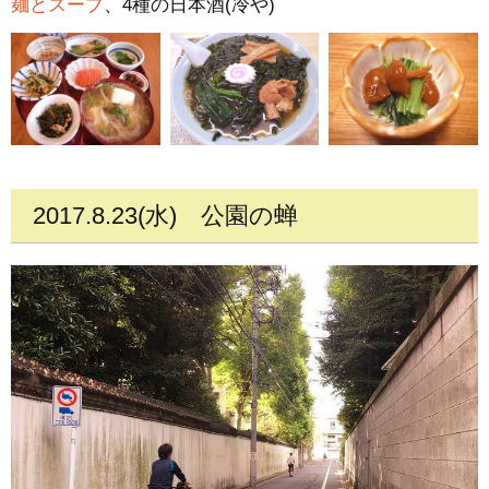
麺とスープ
、4種の日本酒(冷や)
2017.8.23(水)
公園の蝉