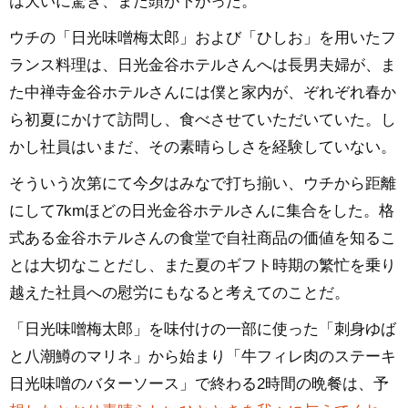
は大いに驚き、また頭が下がった。
ウチの「日光味噌梅太郎」および「ひしお」を用いたフ
ランス料理は、日光金谷ホテルさんへは長男夫婦が、ま
た中禅寺金谷ホテルさんには僕と家内が、ぞれぞれ春か
ら初夏にかけて訪問し、食べさせていただいていた。し
かし社員はいまだ、その素晴らしさを経験していない。
そういう次第にて今夕はみなで打ち揃い、ウチから距離
にして7kmほどの日光金谷ホテルさんに集合をした。格
式ある金谷ホテルさんの食堂で自社商品の価値を知るこ
とは大切なことだし、また夏のギフト時期の繁忙を乗り
越えた社員への慰労にもなると考えてのことだ。
「日光味噌梅太郎」を味付けの一部に使った「刺身ゆば
と八潮鱒のマリネ」から始まり「牛フィレ肉のステーキ
日光味噌のバターソース」で終わる2時間の晩餐は、予