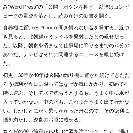
み”Word Press”の「公開」ボタンを押す。以降はコンピ
ュータの電源を落とし、読みかけの新書を開く。
食器棚に置いたiPhoneが聞き慣れない音を発する。近づ
き見ると、北朝鮮がミサイルを発射したとの報せだっ
た。以降、朝食を済ませて仕事場に降りるまでの70分の
あいだ、テレビはそれに関連するニュースを報じ続け
た。
初更、30年か40年は玄関の飾り棚に置かれ続けてきただ
ろう徳利が今日に限ってはなぜか気にかかり、初めて4
階に運ぶ。そして水で洗おうとするも、うまく中に水が
入っていかない。中の水も、これまたうまく出て行かな
い。しかしとにかく乗りかかった舟なので、その徳利に
酒を満たし、夕食のお膳に載せる。
丸く背の低い徳利から猪口に酒を注ごうとしても、酒は