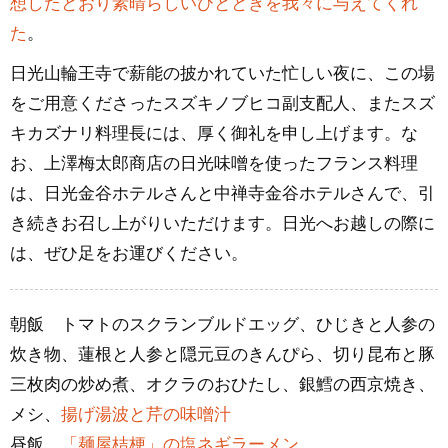
想したとおり素晴らしいひとときを我々に与えてくれ
た
。
日光山輪王寺で薪能の披かれていた忙しい夜に、この場
をご用意くださったスズキノブヒコ副支配人、またスズ
キカズナリ料理長には、厚く御礼を申し上げます。な
お、上澤梅太郎商店の日光味噌を使ったフランス料理
は、日光金谷ホテルさんと中禅寺金谷ホテルさんで、引
き続きお召し上がりいただけます。日光へお越しの際に
は、ぜひ足をお運びください。
朝飯 トマトのスクランブルドエッグ、ひじきと人参の
炊き物、蓮根と人参と隠元豆のきんぴら、切り昆布と豚
三枚肉の炒め煮、オクラのおひたし、銀鱈の西京焼き、
メシ、
揚げ湯波と芹の味噌汁
昼飯
「麺屋桔梗」の塩ネギラーメン