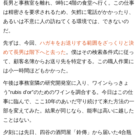
長男と事務室を離れ、9時に4階の食堂へ行く。この仕事
は精密さを要求されるため、矢鱈に電話がかかったり、
あるいは不意に人の訪ねてくる環境では、できないの
だ。
先ずは、今回、
ハガキをお送りする範囲をざっくりと決
めて長男は階下へと去った
。僕はその検索条件式に従っ
て、顧客名簿からお送り先を特定する。この職人作業に
は小一時間ほどもかかった。
午後は事務室隣の研究開発室に入り、ワインらっきょ
う”rubis d’or”のためのワインを調合する。今日はこの仕
事に臨んで、ここ10年のあいだ守り続けて来た方法の一
部を変えてみた。結果が同じなら、能率は高いに越した
ことはない。
夕刻には先日、四谷の酒問屋「鈴傳」から届いた4合瓶