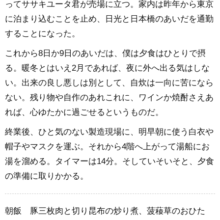
ってササキユータ君が売場に立つ。家内は昨年から東京
に泊まり込むことを止め、日光と日本橋のあいだを通勤
することになった。
これから8日か9日のあいだは、僕は夕食はひとりで摂
る。暖冬とはいえ2月であれば、夜に外へ出る気はしな
い。出来の良し悪しは別として、自炊は一向に苦になら
ない。残り物や自作のあれこれに、ワインか焼酎さえあ
れば、心ゆたかに過ごせるというものだ。
終業後、ひと気のない製造現場に、明早朝に使う白衣や
帽子やマスクを運ぶ。それから4階へ上がって湯船にお
湯を溜める。タイマーは14分。そしていそいそと、夕食
の準備に取りかかる。
朝飯 豚三枚肉と切り昆布の炒り煮、菠薐草のおひた