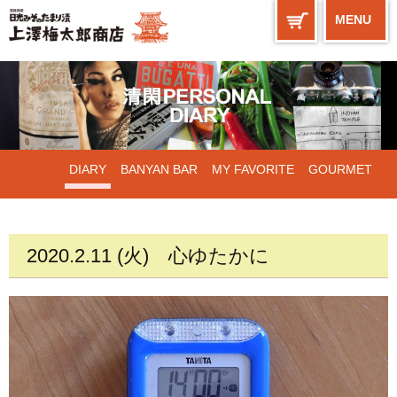
MENU
DIARY
BANYAN BAR
MY FAVORITE
GOURMET
WORKS
2020.2.11 (火)
心ゆたかに