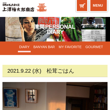
MENU
DIARY
BANYAN BAR
MY FAVORITE
GOURMET
WORKS
2021.9.22 (水)
松茸ごはん