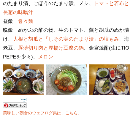
のたまり漬、ごぼうのたまり漬、メシ、
トマトと若布と
長葱の味噌汁
昼飯
醤々麺
晩飯 めかぶの酢の物、生のトマト、蕪と胡瓜のぬか漬
け、
大根と胡瓜と「しその実のたまり漬」の塩もみ
、海
老豆、
豚薄切り肉と厚揚げ豆腐の鍋
、金宮焼酎(生にTIO
PEPEを少々)、
メロン
美味しい朝食のウェブログ集は、こちら。