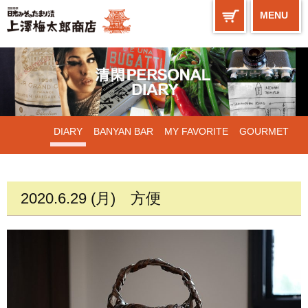
MENU
DIARY
BANYAN BAR
MY FAVORITE
GOURMET
WORKS
2020.6.29 (月)
方便