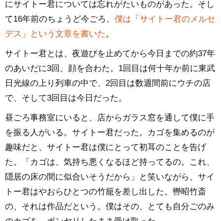
にサイトー君については忘れがたいものがあった。そし
て16年前のちょうど今ごろ、
僕は「サイトー君のメルセ
デス」という文章を書いた
。
サイトー君とは、夜遊びを止めてから今日までの約37年
のあいだに3回、顔を合わた。1回目は何十年か前に東武
日光線の上り列車の中で、2回目は数週間前にウチの店
で、そして3回目は今日だった。
昼ごろ事務室にいると、店からガラス窓を通して僕に手
を振る人がいる。サイトー君だった。カゴを集めるのが
趣味だと、サイトー君は僕にとって初耳のことを告げ
た。「カゴは、気持ち悪くなるほど持ってるの。これ、
隠居の床の間に似合いそうだから」と笑いながら、サイ
トー君はやおらひとつの竹籠を差し出した。轡昭竹斎
の、それは作品だという。僕はその、とても自分ごのみ