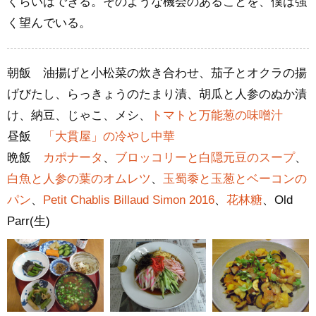
くらいはできる。そのような機会のあることを、僕は強
く望んでいる。
朝飯 油揚げと小松菜の炊き合わせ、茄子とオクラの揚
げびたし、らっきょうのたまり漬、胡瓜と人参のぬか漬
け、納豆、じゃこ、メシ、
トマトと万能葱の味噌汁
昼飯
「大貫屋」の冷やし中華
晩飯
カポナータ
、
ブロッコリーと白隠元豆のスープ
、
白魚と人参の葉のオムレツ
、
玉蜀黍と玉葱とベーコンの
パン
、
Petit Chablis Billaud Simon 2016
、
花林糖
、Old
Parr(生)